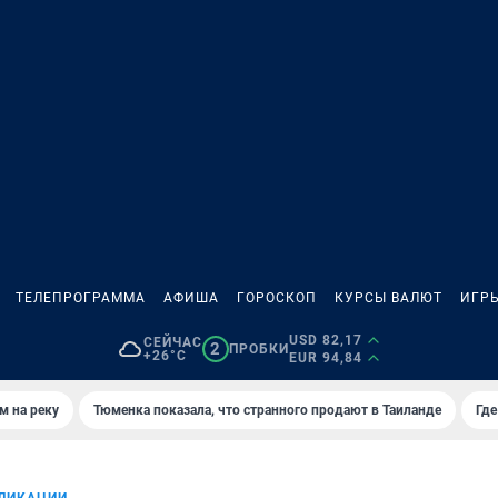
ТЕЛЕПРОГРАММА
АФИША
ГОРОСКОП
КУРСЫ ВАЛЮТ
ИГР
USD 82,17
СЕЙЧАС
2
ПРОБКИ
+26°C
EUR 94,84
м на реку
Тюменка показала, что странного продают в Таиланде
Где