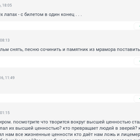
, 18:05
х лапах - с билетом в один конец . . .
 08:13
льм снять, песню сочинить и памятник из мрамора поставить
6, 11:49
 01:15
иром. посмотрите что творится вокруг высшей ценностью стал
елал их высшей ценностью? кто превращает людей в зверей? к
л нам все жизненные ценности кто даёт нам ложь и лицемери