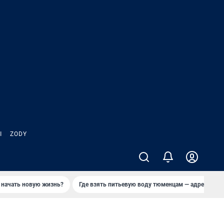
Ы
ZODY
 начать новую жизнь?
Где взять питьевую воду тюменцам — адреса