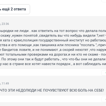
ь ещё 2 ответа
, 23:36
выродки не люди . как ответить на тот вопрос что делала поли
 скажу ,нужен понятой ,свидетель вы что нибудь видели ?,нет ч
оя хата с краю,полиция государственный институт но работающ
тва и его помощи ,как гаишника или ппсника "послать ",-прич
 бандитов ловите, и не понимают ,а скорей нехотят ,что наруж
ют тотальными проверками на дорогах.и ни кто не скаже - по
. По этому они так и будут работать , что что-бы они не делали 
s. у нас в стране все хотят навести порядок , а вот саблюдать ни
, 11:49
, ЧТО ЭТИ НЕДОЛЮДИ НЕ ПОЧУВСТВУЮТ ВСЮ БОЛЬ НА СЕБЕ!