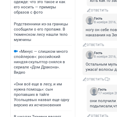
хоть как то за
одежде: что это такое и как
его носить — примеры
ОТВЕТИТЬ
образов с фото
Гость
8 ноября 2016,
Родственники из-за границы
сообщили о его пропаже. В
ногу он себе пов
тюменском лесу нашли тело
наказания на Зе
мужчины
ОТВЕТИТЬ
«Минус — слишком много
Гость
спойлеров»: российский
8 ноября 2016,
ниндзя-скульптор снялся в
Остальным мульт
сериале «Дом Дракона».
ужаса! волосы д
Видео
ОТВЕТИТЬ
1
«Они всё еще в лесу, и им
нужна помощь»: сын
Гость
17 ноября 20
пропавших в тайге
Усольцевых назвал еще одну
они получили 
версию их исчезновения
подьписали,чт
ОТВЕТИТЬ
В школах Тюмени вводят