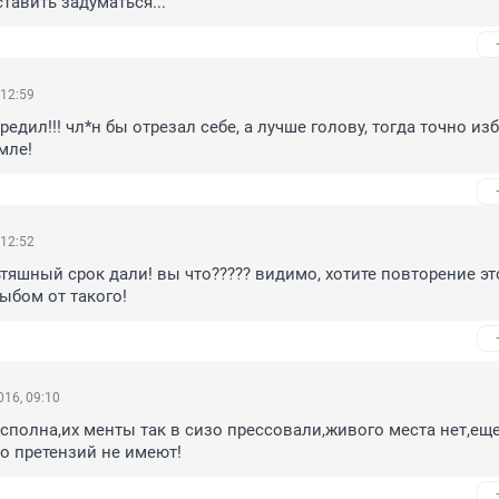
ставить задуматься...
 12:59
редил!!! чл*н бы отрезал себе, а лучше голову, тогда точно из
мле!
 12:52
яшный срок дали! вы что????? видимо, хотите повторение это
ыбом от такого!
16, 09:10
сполна,их менты так в сизо прессовали,живого места нет,еще
о претензий не имеют!