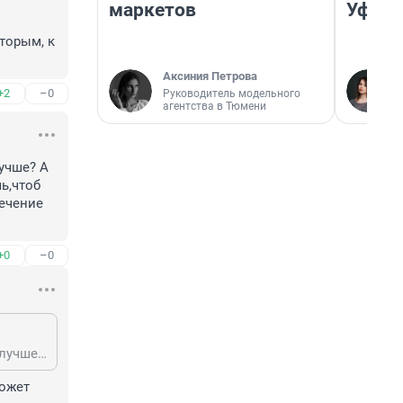
маркетов
Уфа
орым, к 
Аксиния Петрова
+2
–0
Руководитель модельного
агентства в Тюмени
учше? А 
,чтоб 
ечение 
+0
–0
Все пишут с такой жестокостью,так и хочется сказать,чем же тогда мы все лучше? А тут,первый раз сталкиваюсь с такой правдой-пишешь, так как именно хочешь,чтоб было. И как правило это сбывается.На самом деле-лучше детям отдали за лечение средства,а нелюди пусть эти средства зарабатывают!Если жить хотят...
ожет 