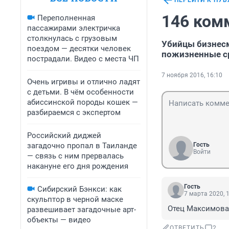
ПЕРЕЙТИ К ПУ
146 ком
Переполненная
пассажирами электричка
столкнулась с грузовым
Убийцы бизнес
поездом — десятки человек
пожизненные с
пострадали. Видео с места ЧП
7 ноября 2016, 16:10
Очень игривы и отлично ладят
с детьми. В чём особенности
абиссинской породы кошек —
разбираемся с экспертом
Российский диджей
загадочно пропал в Таиланде
Гость
Войти
— связь с ним прервалась
накануне его дня рождения
Гость
Сибирский Бэнкси: как
7 марта 2020, 
скульптор в черной маске
Отец Максимова, 
развешивает загадочные арт-
объекты — видео
ОТВЕТИТЬ
2