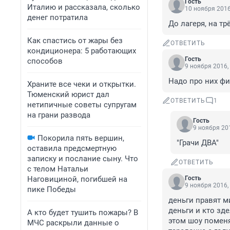
Гость
Италию и рассказала, сколько
10 ноября 2016
денег потратила
До лагеря, на трё
Как спастись от жары без
ОТВЕТИТЬ
кондиционера: 5 работающих
Гость
способов
9 ноября 2016,
Надо про них фи
Храните все чеки и открытки.
Тюменский юрист дал
ОТВЕТИТЬ
1
нетипичные советы супругам
на грани развода
Гость
9 ноября 201
Покорила пять вершин,
"Грачи ДВА"
оставила предсмертную
записку и послание сыну. Что
ОТВЕТИТЬ
с телом Натальи
Наговициной, погибшей на
Гость
9 ноября 2016,
пике Победы
деньги правят м
деньги и кто зд
А кто будет тушить пожары? В
этом шоу поменя
МЧС раскрыли данные о