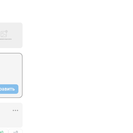
равить
+0
–0