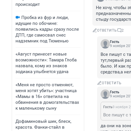
происходит
Не хочу, чтобы э
предназначенные
Пробка из фур и люди,
стыду государст
идущие по обочине:
появились кадры сразу после
ОТВЕТИТЬ
2
ДТП, где самосвал снес
надземник под Тюменью
Гость
9 ноября 201
«Август принесет новые
Все пишут с т
возможности»: Тамара Глоба
тут,первый ра
назвала, кому из знаков
было. И как п
зодиака улыбнется удача
средства,а не
ОТВЕТИТЬ
«Меня не просто отменяют,
меня хотят убить»: участница
Гость
«Мамы в 16» ответила на
9 ноября 201
обвинения в домогательствах
Гость
9 ноября 2
к маленькому сыну
Дофаминовый шик, блеск,
да они на зон
красота. Фанки-стайл в