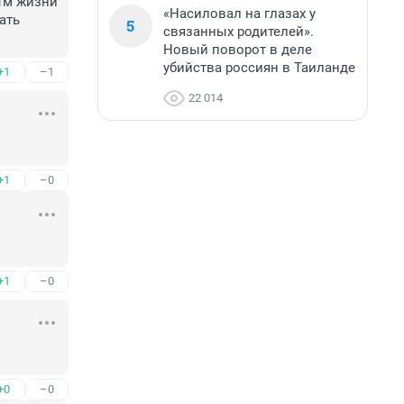
тм жизни 
«Насиловал на глазах у
ть 
5
связанных родителей».
Новый поворот в деле
убийства россиян в Таиланде
+1
–1
22 014
+1
–0
+1
–0
+0
–0