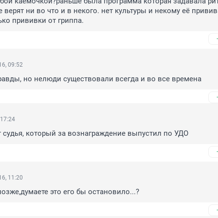
убой каёмочкой?раньше была программа которая задавала ри
 верят ни во что и в некого. нет культуры и некому её привива
ько прививки от гриппа.
6, 09:52
равды, но нелюди существовали всегда и во все времена
 17:24
 судья, который за вознаграждение выпустил по УДО
6, 11:20
озже,думаете это его бы остановило...?