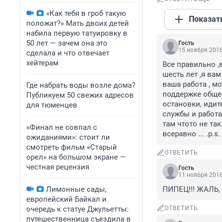
«Как тебя в гроб такую
Показат
положат?» Мать двоих детей
набила первую татуировку в
50 лет — зачем она это
Гость
15 ноября 2016
сделала и что отвечает
хейтерам
Все правильно ,
шесть лет ,я вам
ваша работа , м
Где набрать воды возле дома?
поддержке общес
Публикуем 50 свежих адресов
остановки, идите
для тюменцев
службы и работа
там чтото не так
«Финал не совпал с
всеравно ... .p.
ожиданиями»: стоит ли
смотреть фильм «Старый
ОТВЕТИТЬ
орел» на большом экране —
честная рецензия
Гость
11 ноября 2016
Лимонные сады,
ПИПЕЦ!!! ЖАЛЬ
европейский Байкал и
очередь к статуе Джульетты:
ОТВЕТИТЬ
путешественница съездила в