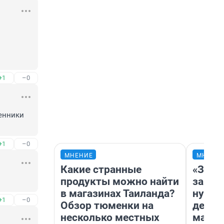
+1
–0
енники 
+1
–0
МНЕНИЕ
МНЕНИ
Какие странные
«Заез
продукты можно найти
заправ
в магазинах Таиланда?
нулям
+1
–0
Обзор тюменки на
дела 
несколько местных
маршр