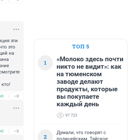
ция эти 
ТОП 5
то это 
ий на 
«Молоко здесь почти
ина 
1
никто не видит»: как
ние 
смотрите 
на тюменском
заводе делают
 кто!
продукты, которые
вы покупаете
+0
–0
каждый день
97 723
+0
–0
Думали, что говорят с
2
полицейским. Тайское