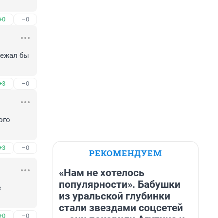
+0
–0
бежал бы 
+3
–0
го 
+3
–0
РЕКОМЕНДУЕМ
«Нам не хотелось
популярности». Бабушки
 
из уральской глубинки
стали звездами соцсетей
+0
–0