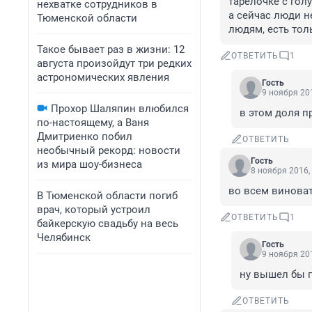
тарелочке с гол
нехватке сотрудников в
а сейчас люди не
Тюменской области
людям, есть тол
Такое бывает раз в жизни: 12
ОТВЕТИТЬ
1
августа произойдут три редких
астрономических явления
Гость
9 ноября 201
Прохор Шаляпин влюбился
в этом доля п
по-настоящему, а Ваня
Дмитриенко побил
ОТВЕТИТЬ
необычный рекорд: новости
Гость
из мира шоу-бизнеса
8 ноября 2016,
во всем виноват
В Тюменской области погиб
врач, который устроил
ОТВЕТИТЬ
1
байкерскую свадьбу на весь
Челябинск
Гость
9 ноября 201
ну вышел бы п
ОТВЕТИТЬ