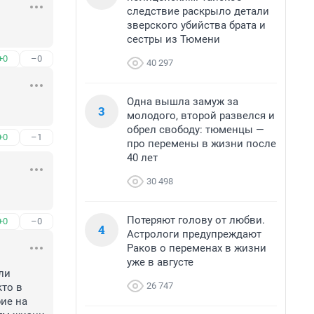
следствие раскрыло детали
зверского убийства брата и
сестры из Тюмени
+0
–0
40 297
Одна вышла замуж за
3
молодого, второй развелся и
обрел свободу: тюменцы —
+0
–1
про перемены в жизни после
40 лет
30 498
Потеряют голову от любви.
+0
–0
4
Астрологи предупреждают
Раков о переменах в жизни
уже в августе
и 
26 747
то в 
е на 