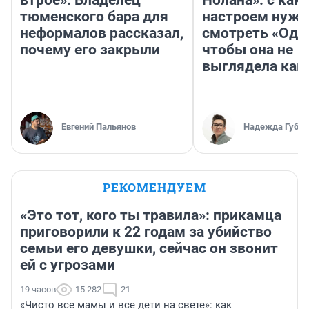
втрое». Владелец
Нолана»: с как
тюменского бара для
настроем нужн
неформалов рассказал,
смотреть «Оди
почему его закрыли
чтобы она не
выглядела как
Евгений Пальянов
Надежда Губар
РЕКОМЕНДУЕМ
«Это тот, кого ты травила»: прикамца
приговорили к 22 годам за убийство
семьи его девушки, сейчас он звонит
ей с угрозами
19 часов
15 282
21
«Чисто все мамы и все дети на свете»: как