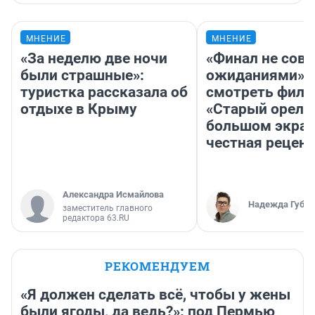
МНЕНИЕ
МНЕНИЕ
«За неделю две ночи
«Финал не совп
были страшные»:
ожиданиями»: 
туристка рассказала об
смотреть фил
отдыхе в Крыму
«Старый орел» 
большом экран
честная рецен
Александра Исмайлова
Надежда Губар
заместитель главного
редактора 63.RU
РЕКОМЕНДУЕМ
«Я должен сделать всё, чтобы у жены
были ягоды, да ведь?»: под Пермью