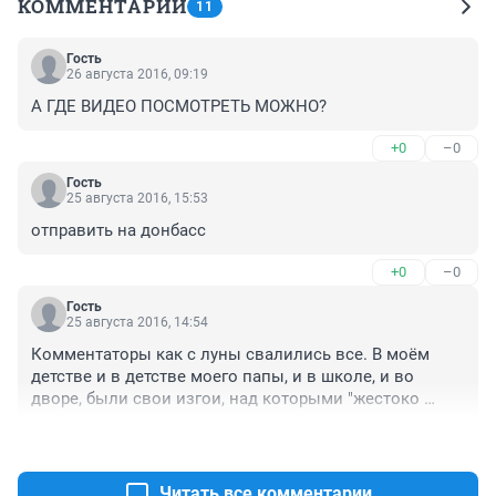
КОММЕНТАРИИ
11
Гость
26 августа 2016, 09:19
А ГДЕ ВИДЕО ПОСМОТРЕТЬ МОЖНО?
+0
–0
Гость
25 августа 2016, 15:53
отправить на донбасс
+0
–0
Гость
25 августа 2016, 14:54
Комментаторы как с луны свалились все. В моём 
детстве и в детстве моего папы, и в школе, и во 
дворе, были свои изгои, над которыми "жестоко 
издевались, хватали за волосы и избивали", разве 
+1
–1
что не на что было снять и некуда выложить. Только 
вот никто не поднимал вонь поэтому поводу, как о 
событии века.
Читать все комментарии