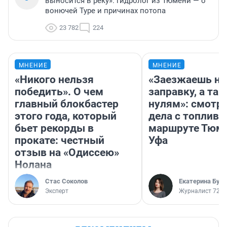
выносится в реку»: гидролог из Тюмени — о
вонючей Туре и причинах потопа
23 782
224
МНЕНИЕ
МНЕНИЕ
«Никого нельзя
«Заезжаешь на
победить». О чем
заправку, а там
главный блокбастер
нулям»: смотри
этого года, который
дела с топливо
бьет рекорды в
маршруте Тюм
прокате: честный
Уфа
отзыв на «Одиссею»
Нолана
Стас Соколов
Екатерина Бур
Эксперт
Журналист 72.R