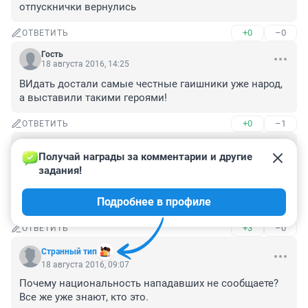
отпускнички вернулись
+0
–0
ОТВЕТИТЬ
Гость
18 августа 2016, 14:25
ВИдать достали самые честные гаишники уже народ, 
а выставили такими героями!
+0
–1
ОТВЕТИТЬ
Гость
18 августа 2016, 09:09
Получай награды за комментарии и другие 
задания!
Как оказалось,это были соплеменники академика 
Героя России.Решается вопрос как политкорректно 
Подробнее в профиле
подать эту новость.
+3
–0
ОТВЕТИТЬ
Странный тип
18 августа 2016, 09:07
Почему национальность нападавших не сообщаете? 
Все же уже знают, кто это.