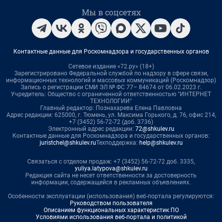
Мы в соцсетях
Контактные данные для Роскомнадзора и государственных органов
Сетевое издание «72.ру» (18+)
Зарегистрировано Федеральной службой по надзору в сфере связи,
информационных технологий и массовых коммуникаций (Роскомнадзор)
Запись о регистрации СМИ ЭЛ № ФС 77– 84674 от 06.02.2023 г.
Учредитель: Общество с ограниченной ответственностью "ИНТЕРНЕТ
ТЕХНОЛОГИИ"
Главный редактор: Познахарева Елена Павловна
Адрес редакции: 625000, г. Тюмень, ул. Максима Горького, д. 76, офис 214,
+7 (3452) 56-72-72 (доб. 3736)
Электронный адрес редакции:
72@shkulev.ru
Контактные данные для Роскомнадзора и государственных органов:
juristchel@shkulev.ru
Техподдержка:
help@shkulev.ru
Связаться с отделом продаж: +7 (3452) 56-72-72 доб. 3335,
yuliya.latypova@shkulev.ru
Редакция сайта не несет ответственности за достоверность
информации, содержащейся в рекламных объявлениях.
Особенности эксплуатации (использования) веб-портала регулируются:
Руководством пользователя
Описанием функциональных характеристик ПО
Условиями использования веб-портала и политикой