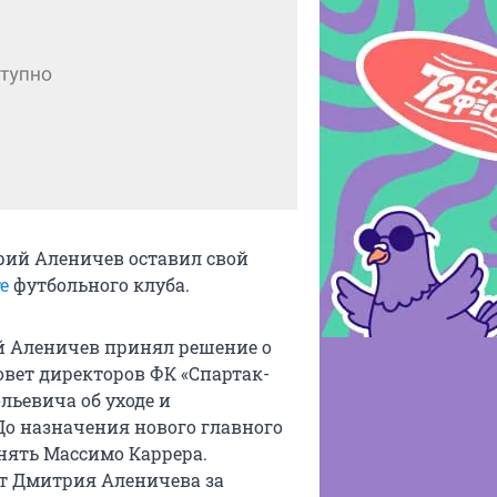
рий Аленичев оставил свой
е
футбольного клуба.
ий Аленичев принял решение о
овет директоров ФК «Спартак-
льевича об уходе и
 До назначения нового главного
нять Массимо Каррера.
т Дмитрия Аленичева за