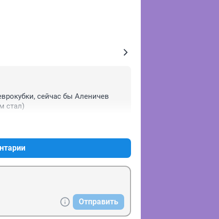
врокубки, сейчас бы Аленичев 
м стал)
+0
–0
нтарии
Отправить