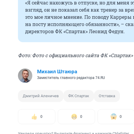
«Я сейчас нахожусь в отпуске, но для меня 
взгляд, он не показал себя как тренер за вр
это мое личное мнение. По поводу Карреры 
на посту исполняющего обязанности», – ск
директоров ФК «Спартак» Леонид Федун.
Фото: Фото с официального сайта ФК «Спартак»
Михаил Штаюра
Заместитель главного редактора 74.RU
Дмитрий Аленичев
ФК Спартак
Отставка
0
0
0
Увидели опечатку? Выделите фрагмент и нажмите Ctrl+Enter