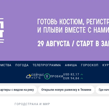
ОМСТВА
ПОГОДА
ТЕЛЕПРОГРАММА
АФИША
ГОРОСКОП
КУР
USD 82,17
СЕЙЧАС
0
ПРОБКИ
+17°C
EUR 94,84
артиры с видом на реку
Открыли новую развязку в Тюмени
Где на
ГОРОД
СТРАНА И МИР