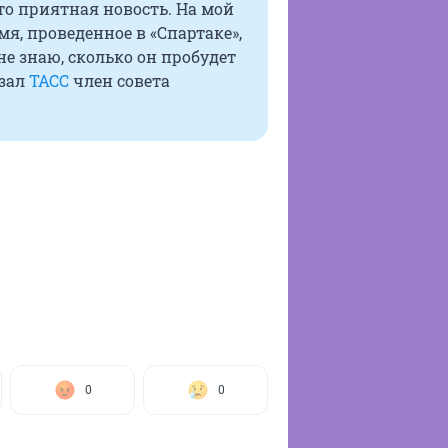
это приятная новость. На мой
емя, проведенное в «Спартаке»,
не знаю, сколько он пробудет
азал
ТАСС
член совета
0
0