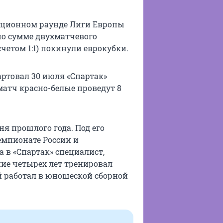
ационном раунде Лиги Европы
 по сумме двухматчевого
четом 1:1) покинули еврокубки.
артовал 30 июля «Спартак»
матч красно-белые проведут 8
я прошлого года. Под его
емпионате России и
 в «Спартак» специалист,
ение четырех лет тренировал
1-й работал в юношеской сборной