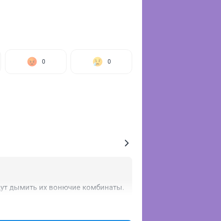
0
0
удут дымить их вонючие комбинаты.
+1
–3