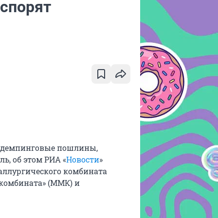
оспорят
тидемпинговые пошлины,
ь, об этом РИА «
Новости
»
аллургического комбината
 комбината» (ММК) и