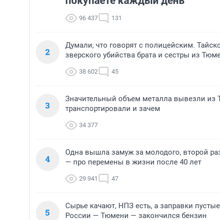
покупаете каждый день
96 437
131
Думали, что говорят с полицейским. Тайск
2
зверского убийства брата и сестры из Тюм
38 602
45
Значительный объем металла вывезли из Т
3
транспортировали и зачем
34 377
Одна вышла замуж за молодого, второй ра
4
— про перемены в жизни после 40 лет
29 941
47
Сырье качают, НПЗ есть, а заправки пусты
5
России — Тюмени — закончился бензин