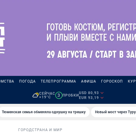
ОМСТВА
ПОГОДА
ТЕЛЕПРОГРАММА
АФИША
ГОРОСКОП
КУР
USD 80,93
СЕЙЧАС
3
ПРОБКИ
+19°C
EUR 93,19
Тюменская семья обменяла однушку на трешку
Новый мост через Туру
ГОРОД
СТРАНА И МИР