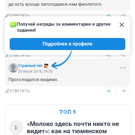
да хоть вооще заголодаяся нам фиолетого
+0
–0
ОТВЕТИТЬ
Получай награды за комментарии и другие 
Гость
20 июля 2016, 21:49
задания!
Ничего, щас подкрепится и по-новой голодать. Надо ж 
Подробнее в профиле
к своей персоне внимание привлекать.
+3
–0
ОТВЕТИТЬ
Странный тип
20 июля 2016, 19:30
Проголодался видимо.
+4
–0
ОТВЕТИТЬ
ТОП 5
«Молоко здесь почти никто не
1
видит»: как на тюменском