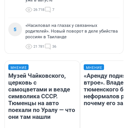
уже в августе
26 718
7
«Насиловал на глазах у связанных
5
родителей». Новый поворот в деле убийства
россиян в Таиланде
21 781
36
МНЕНИЕ
МНЕНИЕ
Музей Чайковского,
«Аренду подня
церковь с
втрое». Владел
самоцветами и везде
тюменского ба
символика СССР.
неформалов ра
Тюменцы на авто
почему его за
поехали по Уралу — что
они там нашли