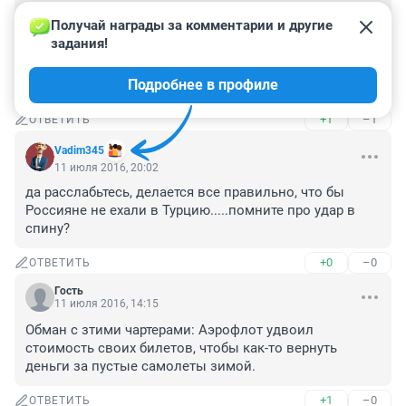
Ну Ударили в спину. Ну теперь Плюнули в лицо. Затем 
Получай награды за комментарии и другие 
вытрут ноги. В турции помидорка перезревает её 
задания!
надо скорее кушать. Наташки хотят валюты. Никакого 
уважения к людям в России. Эрдоган же "плохой" или 
Подробнее в профиле
Эрдоган "хороший."
+1
–1
ОТВЕТИТЬ
Vadim345
11 июля 2016, 20:02
да расслабьтесь, делается все правильно, что бы 
Россияне не ехали в Турцию.....помните про удар в 
спину?
+0
–0
ОТВЕТИТЬ
Гость
11 июля 2016, 14:15
Обман с зтими чартерами: Аэрофлот удвоил 
стоимость своих билетов, чтобы как-то вернуть 
деньги за пустые самолеты зимой.
+1
–0
ОТВЕТИТЬ