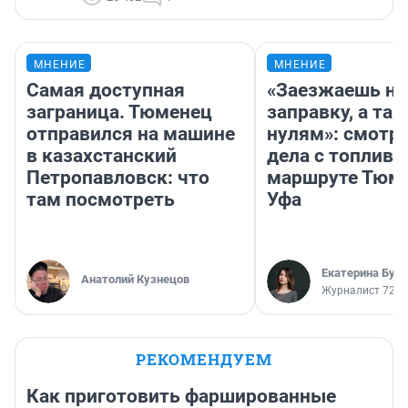
МНЕНИЕ
МНЕНИЕ
Самая доступная
«Заезжаешь на
заграница. Тюменец
заправку, а там
отправился на машине
нулям»: смотри
в казахстанский
дела с топливо
Петропавловск: что
маршруте Тюм
там посмотреть
Уфа
Екатерина Бур
Анатолий Кузнецов
Журналист 72.R
РЕКОМЕНДУЕМ
Как приготовить фаршированные