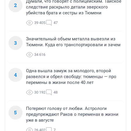
Думали, что говорят с полицейским. Тайское
2
следствие раскрыло детали зверского
убийства брата и сестры из Тюмени
39 405
47
Значительный объем металла вывезли из
3
Тюмени. Куда его транспортировали и зачем
34 616
Одна вышла замуж за молодого, второй
4
развелся и обрел свободу: тюменцы — про
перемены в жизни после 40 лет
30 192
48
Потеряют голову от любви. Астрологи
5
предупреждают Раков о переменах в жизни
уже в августе
26 402
7