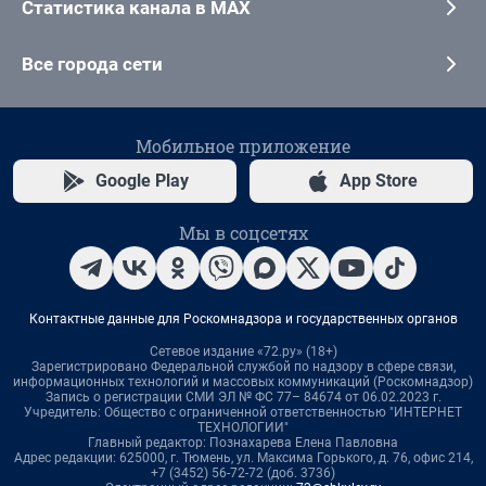
Статистика канала в MAX
Все города сети
Мобильное приложение
Google Play
App Store
Мы в соцсетях
Контактные данные для Роскомнадзора и государственных органов
Сетевое издание «72.ру» (18+)
Зарегистрировано Федеральной службой по надзору в сфере связи,
информационных технологий и массовых коммуникаций (Роскомнадзор)
Запись о регистрации СМИ ЭЛ № ФС 77– 84674 от 06.02.2023 г.
Учредитель: Общество с ограниченной ответственностью "ИНТЕРНЕТ
ТЕХНОЛОГИИ"
Главный редактор: Познахарева Елена Павловна
Адрес редакции: 625000, г. Тюмень, ул. Максима Горького, д. 76, офис 214,
+7 (3452) 56-72-72 (доб. 3736)