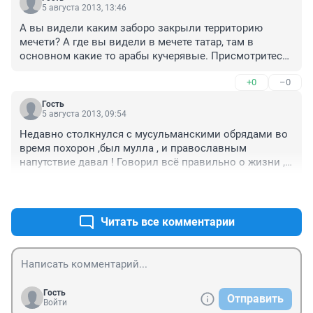
наступающим великим праздником Ид аль фитр- 
5 августа 2013, 13:46
Ураза байрам! Пусть Аллах примет наш пост и 
А вы видели каким заборо закрыли территорию 
молитвы, простит грехи и дарует крепкий и 
мечети? А где вы видели в мечете татар, там в 
искренний Иман и счастье в обоих мирах! Амин!!!
основном какие то арабы кучерявые. Присмотритесь, 
кто бывает рядом с мечетью в п.Парфеново.
+0
–0
Гость
5 августа 2013, 09:54
Недавно столкнулся с мусульманскими обрядами во 
время похорон ,был мулла , и православным 
напутствие давал ! Говорил всё правильно о жизни ,а 
различия так только в погребении !
+1
–0
Читать все комментарии
Гость
Отправить
Войти