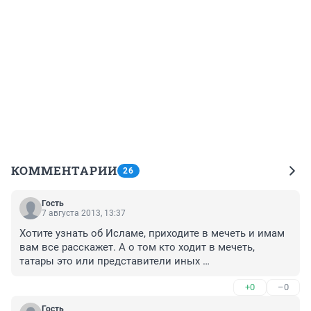
КОММЕНТАРИИ
26
Гость
7 августа 2013, 13:37
Хотите узнать об Исламе, приходите в мечеть и имам 
вам все расскажет. А о том кто ходит в мечеть, 
татары это или представители иных 
национальностей, то это уже дело самих мусульман, 
+0
–0
как говориться "со своим уставом в чужой 
монастырь не лезь". Всех мусульман поздравляю с 
Гость