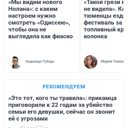
«Мы видим нового
«Такой грязи в
Нолана»: с каким
не видела». Ка
настроем нужно
тюменцы ездил
смотреть «Одиссею»,
фестиваль за 9
чтобы она не
топливный кри
выглядела как фиаско
колонка
Надежда Губарь
Мария Токмако
РЕКОМЕНДУЕМ
«Это тот, кого ты травила»: прикамца
приговорили к 22 годам за убийство
семьи его девушки, сейчас он звонит
ей с угрозами