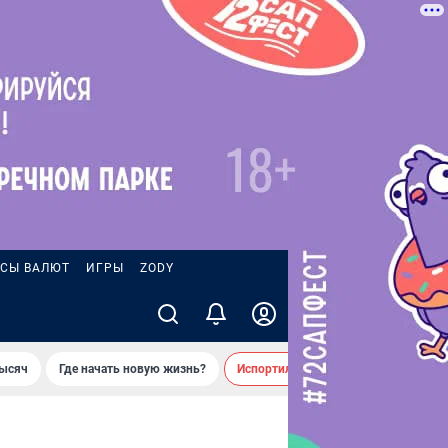
СЫ ВАЛЮТ
ИГРЫ
ZODY
тысяч
Где начать новую жизнь?
Испортил десятки машин во дворе 