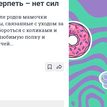
ерпеть – нет сил
осле родов мамочки
, связанные с уходом за
бороться с коликами и
 любимую попку и
ей...