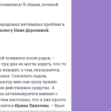
 появились! В общем, полный
леродовых интимных проблем и
кологу Нине Дорониной
.
й появился после родов, –
-три дня не могла ходить, что-то
 изводит, а там, оказывается,
шая. Спасалась льдом,
доктор мне сам сразу принёс
е действенное средство. А
знь активизируется именно с
чем настолько, что я уже просто
алуется
Ирина Лихачева
. – Врач