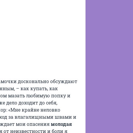
 мамочки досконально обсуждают
нным, – как купать, как
емом мазать любимую попку и
 дело доходит до себя,
пор: «Мне крайне неловко
уход за влагалищными швами и
рждает мои опасения
молодая
я от неизвестности и боли я