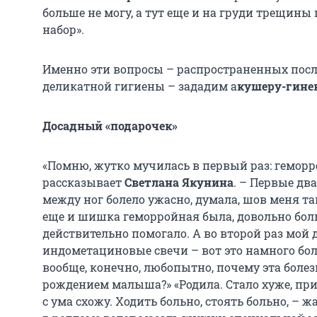
больше не могу, а тут еще и на груди трещины
набор».
Именно эти вопросы – распространенных пос
деликатной гигиены – зададим а
кушеру-гине
Досадный «подарочек»
«Помню, жутко мучилась в первый раз: геморро
рассказывает
Светлана Якунина
. – Первые два
между ног болело ужасно, думала, шов меня так
еще и шишка геморройная была, довольно боль
действительно помогало. А во второй раз мой 
индометациновые свечи – вот это намного боле
вообще, конечно, любопытно, почему эта боле
рождением малыша?» «Родила. Стало хуже, при
с ума схожу. Ходить больно, стоять больно, – ж