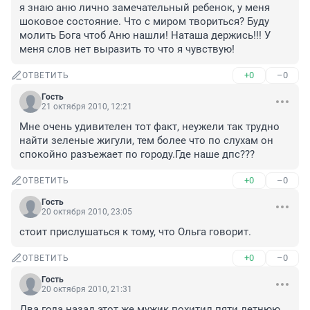
я знаю аню лично замечательный ребенок, у меня 
шоковое состояние. Что с миром твориться? Буду 
молить Бога чтоб Аню нашли! Наташа держись!!! У 
меня слов нет выразить то что я чувствую!
+0
–0
ОТВЕТИТЬ
Гость
21 октября 2010, 12:21
Мне очень удивителен тот факт, неужели так трудно 
найти зеленые жигули, тем более что по слухам он 
спокойно разъежает по городу.Где наше дпс???
+0
–0
ОТВЕТИТЬ
Гость
20 октября 2010, 23:05
стоит прислушаться к тому, что Ольга говорит.
+0
–0
ОТВЕТИТЬ
Гость
20 октября 2010, 21:31
Два года назад этот же мужик похитил пяти летнюю 