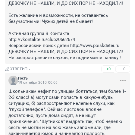
ДЕВОЧКУ НЕ НАШЛИ, И ДО СИХ ПОР НЕ НАХОДИЛИ!

Есть желание и возможности, не оставайтесь 
безучастными! Чужих детей не бывает!

Активная группа В Контакте 
http://vkontakte.ru/club20662674

Всероссийский поиск детей http://www.poiskdetei.ru

ДЕВОЧКУ НЕ НАШЛИ, И ДО СИХ ПОР НЕ НАХОДИЛИ!

Не распространяйте слухов, не поднимайте панику!!
+0
–0
ОТВЕТИТЬ
Гость
19 октября 2010, 00:06
Школьникам нефиг по улицам болтаться, тем более 1-
2-3 класс! а) могут сами попасть в какую-нибудь 
ситуацию, б) распространяют нелепые слухи, как 
"глухой телефон". Сейчас листовок вполне 
достаточно, пусть дома сидят, а не ищут 
приключения. "Шутников" выдрать так, чтоб неделю 
сесть не могли и на всю жизнь запомнили, где 
заканчивается юмор и начинается подлость.
