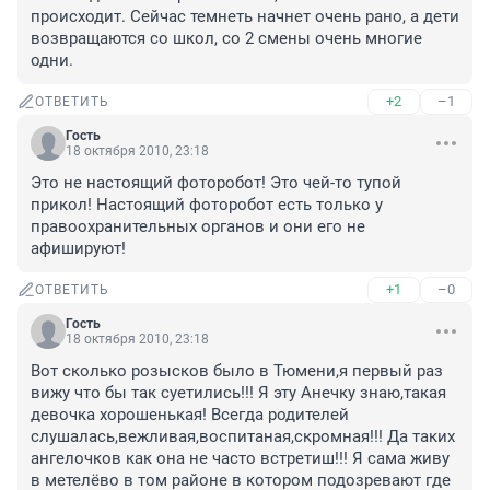
происходит. Сейчас темнеть начнет очень рано, а дети 
возвращаются со школ, со 2 смены очень многие 
одни.
+2
–1
ОТВЕТИТЬ
Гость
18 октября 2010, 23:18
Это не настоящий фоторобот! Это чей-то тупой 
прикол! Настоящий фоторобот есть только у 
правоохранительных органов и они его не 
афишируют!
+1
–0
ОТВЕТИТЬ
Гость
18 октября 2010, 23:18
Вот сколько розысков было в Тюмени,я первый раз 
вижу что бы так суетились!!! Я эту Анечку знаю,такая 
девочка хорошенькая! Всегда родителей 
слушалась,вежливая,воспитаная,скромная!!! Да таких 
ангелочков как она не часто встретиш!!! Я сама живу 
в метелёво в том районе в котором подозревают где 