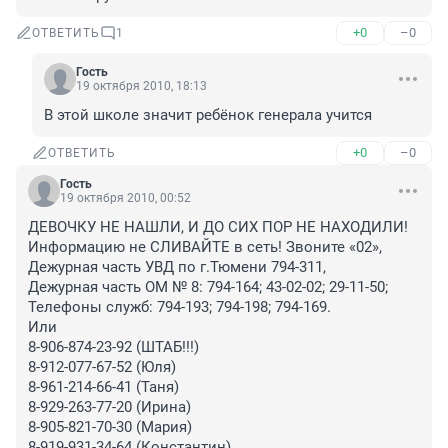
+0
–0
ОТВЕТИТЬ
1
Гость
19 октября 2010, 18:13
В этой школе значит ребёнок генерала учится
+0
–0
ОТВЕТИТЬ
Гость
19 октября 2010, 00:52
ДЕВОЧКУ НЕ НАШЛИ, И ДО СИХ ПОР НЕ НАХОДИЛИ!

Информацию не СЛИВАЙТЕ в сеть! Звоните «02», 
Дежурная часть УВД по г.Тюмени 794-311, 

Дежурная часть ОМ № 8: 794-164; 43-02-02; 29-11-50; 

Телефоны служб: 794-193; 794-198; 794-169. 

Или

8-906-874-23-92 (ШТАБ!!!)

8-912-077-67-52 (Юля)

8-961-214-66-41 (Таня)

8-929-263-77-20 (Ирина)

8-905-821-70-30 (Мария)

8-919-931-34-64 (Константин)
