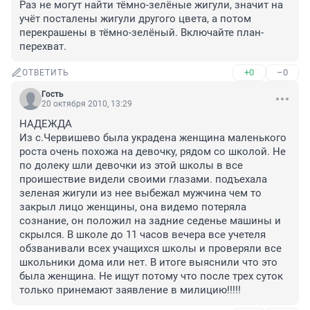
Раз не могут найти тёмно-зелёные жигули, значит на 
учёт посталены жигули другого цвета, а потом 
перекрашены в тёмно-зелёный. Включайте план-
перехват.
+0
–0
ОТВЕТИТЬ
Гость
20 октября 2010, 13:29
НАДЕЖДА

Из с.Червишево была украдена женщина маленького 
роста очень похожа на девочку, рядом со школой. Не 
по долеку шли девочки из этой школы в все 
проишествие видели своими глазами. подъехала 
зеленая жигули из нее выбежал мужчина чем то 
закрыл лицо женщины, она видемо потеряла 
сознание, он положил на задние седенье машины и 
скрылся. В школе до 11 часов вечера все учетеля 
обзванивали всех учащихся школы и проверяли все 
школьники дома или нет. В итоге выяснили что это 
была женщина. Не ищут потому что после трех суток 
только принемают заявление в милицию!!!!!