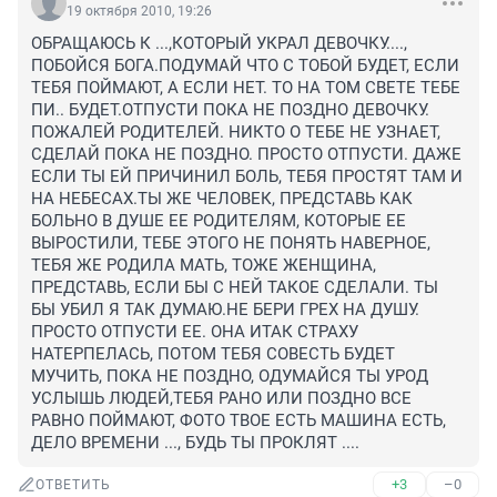
19 октября 2010, 19:26
ОБРАЩАЮСЬ К ...,КОТОРЫЙ УКРАЛ ДЕВОЧКУ...., 
ПОБОЙСЯ БОГА.ПОДУМАЙ ЧТО С ТОБОЙ БУДЕТ, ЕСЛИ 
ТЕБЯ ПОЙМАЮТ, А ЕСЛИ НЕТ. ТО НА ТОМ СВЕТЕ ТЕБЕ 
ПИ.. БУДЕТ.ОТПУСТИ ПОКА НЕ ПОЗДНО ДЕВОЧКУ. 
ПОЖАЛЕЙ РОДИТЕЛЕЙ. НИКТО О ТЕБЕ НЕ УЗНАЕТ, 
СДЕЛАЙ ПОКА НЕ ПОЗДНО. ПРОСТО ОТПУСТИ. ДАЖЕ 
ЕСЛИ ТЫ ЕЙ ПРИЧИНИЛ БОЛЬ, ТЕБЯ ПРОСТЯТ ТАМ И 
НА НЕБЕСАХ.ТЫ ЖЕ ЧЕЛОВЕК, ПРЕДСТАВЬ КАК 
БОЛЬНО В ДУШЕ ЕЕ РОДИТЕЛЯМ, КОТОРЫЕ ЕЕ 
ВЫРОСТИЛИ, ТЕБЕ ЭТОГО НЕ ПОНЯТЬ НАВЕРНОЕ, 
ТЕБЯ ЖЕ РОДИЛА МАТЬ, ТОЖЕ ЖЕНЩИНА, 
ПРЕДСТАВЬ, ЕСЛИ БЫ С НЕЙ ТАКОЕ СДЕЛАЛИ. ТЫ 
БЫ УБИЛ Я ТАК ДУМАЮ.НЕ БЕРИ ГРЕХ НА ДУШУ. 
ПРОСТО ОТПУСТИ ЕЕ. ОНА ИТАК СТРАХУ 
НАТЕРПЕЛАСЬ, ПОТОМ ТЕБЯ СОВЕСТЬ БУДЕТ 
МУЧИТЬ, ПОКА НЕ ПОЗДНО, ОДУМАЙСЯ ТЫ УРОД 
УСЛЫШЬ ЛЮДЕЙ,ТЕБЯ РАНО ИЛИ ПОЗДНО ВСЕ 
РАВНО ПОЙМАЮТ, ФОТО ТВОЕ ЕСТЬ МАШИНА ЕСТЬ, 
ДЕЛО ВРЕМЕНИ ..., БУДЬ ТЫ ПРОКЛЯТ ....
+3
–0
ОТВЕТИТЬ