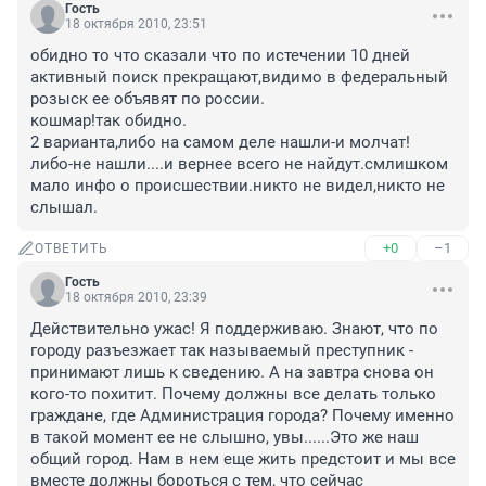
Гость
18 октября 2010, 23:51
обидно то что сказали что по истечении 10 дней 
активный поиск прекращают,видимо в федеральный 
розыск ее объявят по россии.

кошмар!так обидно.

2 варианта,либо на самом деле нашли-и молчат!

либо-не нашли....и вернее всего не найдут.смлишком 
мало инфо о происшествии.никто не видел,никто не 
слышал.
+0
–1
ОТВЕТИТЬ
Гость
18 октября 2010, 23:39
Действительно ужас! Я поддерживаю. Знают, что по 
городу разъезжает так называемый преступник - 
принимают лишь к сведению. А на завтра снова он 
кого-то похитит. Почему должны все делать только 
граждане, где Администрация города? Почему именно 
в такой момент ее не слышно, увы......Это же наш 
общий город. Нам в нем еще жить предстоит и мы все 
вместе должны бороться с тем, что сейчас 