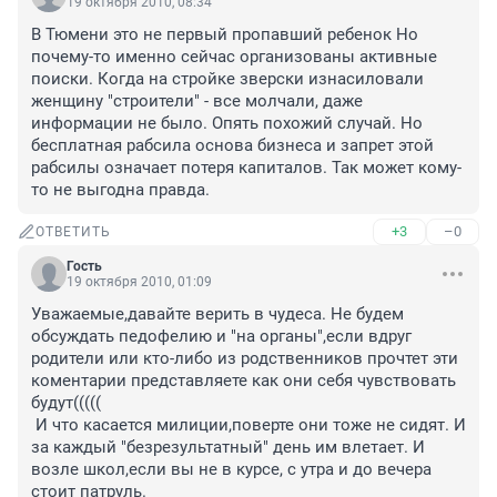
19 октября 2010, 08:34
В Тюмени это не первый пропавший ребенок Но 
почему-то именно сейчас организованы активные 
поиски. Когда на стройке зверски изнасиловали 
женщину "строители" - все молчали, даже 
информации не было. Опять похожий случай. Но 
бесплатная рабсила основа бизнеса и запрет этой 
рабсилы означает потеря капиталов. Так может кому-
то не выгодна правда.
+3
–0
ОТВЕТИТЬ
Гость
19 октября 2010, 01:09
Уважаемые,давайте верить в чудеса. Не будем 
обсуждать педофелию и "на органы",если вдруг 
родители или кто-либо из родственников прочтет эти 
коментарии представляете как они себя чувствовать 
будут((((( 

 И что касается милиции,поверте они тоже не сидят. И 
за каждый "безрезультатный" день им влетает. И 
возле школ,если вы не в курсе, с утра и до вечера 
стоит патруль.