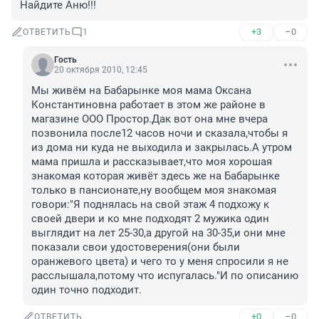
Найдите Аню!!!
+3
–0
ОТВЕТИТЬ
1
Гость
20 октября 2010, 12:45
Мы живём на Бабарынке моя мама Оксана 
Константиновна работает в этом же районе в 
магазине ООО Простор.Дак вот она мне вчера 
позвонила после12 часов ночи и сказала,чтобы я 
из дома ни куда не выходила и закрылась.А утром 
мама пришла и рассказывает,что моя хорошая 
знакомая которая живёт здесь же на Бабарынке 
только в пансионате,ну вообщем моя знакомая 
говори:"Я поднялась на свой этаж 4 подхожу к 
своей двери и ко мне подходят 2 мужика один 
выглядит на лет 25-30,а другой на 30-35,и они мне 
показали свои удостоверения(они были 
оранжевого цвета) и чего то у меня спросили я не 
расслышала,потому что испугалась."И по описанию 
один точно подходит.
+0
–0
ОТВЕТИТЬ