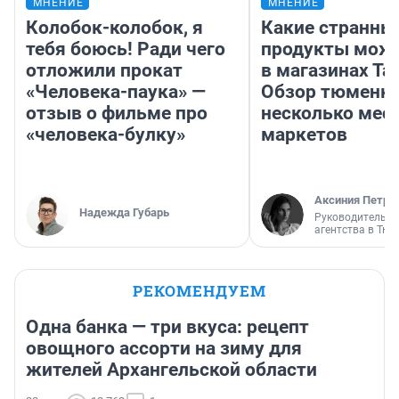
МНЕНИЕ
МНЕНИЕ
Колобок-колобок, я
Какие странны
тебя боюсь! Ради чего
продукты можн
отложили прокат
в магазинах Та
«Человека-паука» —
Обзор тюменки
отзыв о фильме про
несколько мес
«человека-булку»
маркетов
Аксиния Петро
Надежда Губарь
Руководитель м
агентства в Тю
РЕКОМЕНДУЕМ
Одна банка — три вкуса: рецепт
овощного ассорти на зиму для
жителей Архангельской области