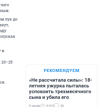
 чего
жным.
ем лук до
инут,
оду
допуская
у и
 20–25
РЕКОМЕНДУЕМ
«Не рассчитала силы»: 18-
ся.
летняя ужурка пыталась
и
успокоить трехмесячного
сына и убила его
9 часов
9 015
26