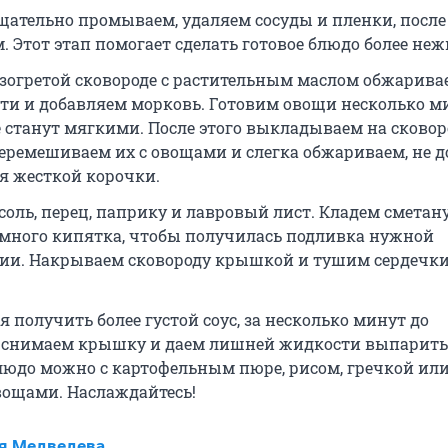
щательно промываем, удаляем сосуды и пленки, после
. Этот этап помогает сделать готовое блюдо более не
азогретой сковороде с растительным маслом обжарива
ти и добавляем морковь. Готовим овощи несколько м
е станут мягкими. После этого выкладываем на сковор
перемешиваем их с овощами и слегка обжариваем, не 
я жесткой корочки.
соль, перец, паприку и лавровый лист. Кладем сметан
много кипятка, чтобы получилась подливка нужной
ии. Накрываем сковороду крышкой и тушим сердечки
я получить более густой соус, за несколько минут до
 снимаем крышку и даем лишней жидкости выпарить
людо можно с картофельным пюре, рисом, гречкой ил
ощами. Наслаждайтесь!
я Медведева