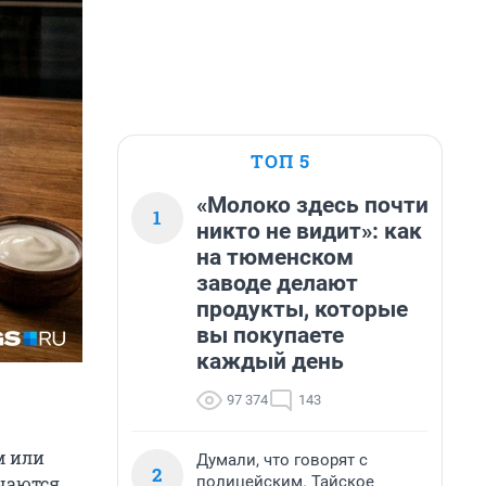
ТОП 5
«Молоко здесь почти
1
никто не видит»: как
на тюменском
заводе делают
продукты, которые
вы покупаете
каждый день
97 374
143
м или
Думали, что говорят с
2
полицейским. Тайское
чаются