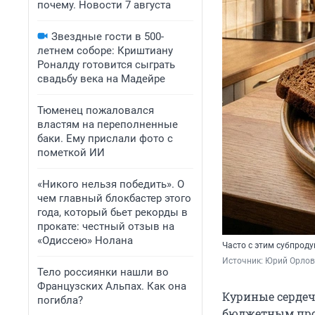
почему. Новости 7 августа
Звездные гости в 500-
летнем соборе: Криштиану
Роналду готовится сыграть
свадьбу века на Мадейре
Тюменец пожаловался
властям на переполненные
баки. Ему прислали фото с
пометкой ИИ
«Никого нельзя победить». О
чем главный блокбастер этого
года, который бьет рекорды в
прокате: честный отзыв на
«Одиссею» Нолана
Часто с этим субпроду
Источник: 
Юрий Орлов 
Тело россиянки нашли во
Французских Альпах. Как она
Куриные сердеч
погибла?
бюджетным про