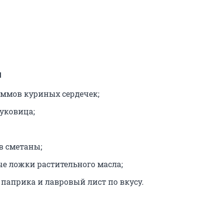
ы
аммов куриных сердечек;
луковица;
в сметаны;
ые ложки растительного масла;
, паприка и лавровый лист по вкусу.