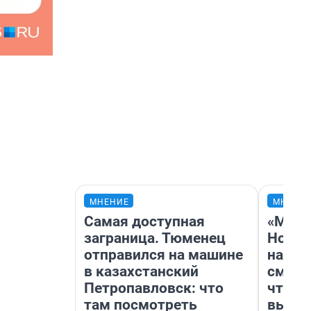
МНЕНИЕ
МНЕНИ
Самая доступная
«Мы в
заграница. Тюменец
Нолан
отправился на машине
настр
в казахстанский
смотр
Петропавловск: что
чтобы
там посмотреть
выгля