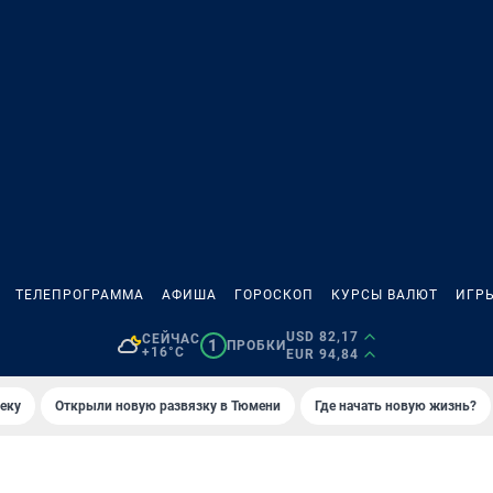
ТЕЛЕПРОГРАММА
АФИША
ГОРОСКОП
КУРСЫ ВАЛЮТ
ИГР
USD 82,17
СЕЙЧАС
1
ПРОБКИ
+16°C
EUR 94,84
еку
Открыли новую развязку в Тюмени
Где начать новую жизнь?