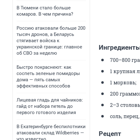
В Тюмени стало больше
комаров. В чем причина?
Россию атаковали больше 200
тысяч дронов, а Беларусь
стягивает войска к
Ингредиент
украинской границе: главное
об СВО за неделю
700–800 гр
Быстро покраснеют: как
1 крупная 
соспеть зеленые помидоры
дома — пять самых
1 морковь;
эффективных способов
200 граммо
Лицевая гладь для чайников:
2–3 столов
гайд от набора петель до
первого готового изделия
соль, перец
В Екатеринбурге беспилотники
атаковали склад Wildberries —
Рецепт
что известно