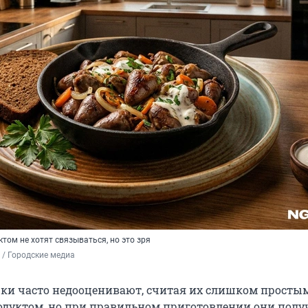
ктом не хотят связываться, но это зря
/ Городские медиа
ки часто недооценивают, считая их слишком просты
дуктом, но при правильном приготовлении они полу