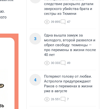
следствие раскрыло детали
зверского убийства брата и
ью.
сестры из Тюмени
ного
39 895
47
Одна вышла замуж за
3
молодого, второй развелся и
обрел свободу: тюменцы —
про перемены в жизни после
40 лет
30 333
49
Потеряют голову от любви.
4
Астрологи предупреждают
Раков о переменах в жизни
уже в августе
26 551
7