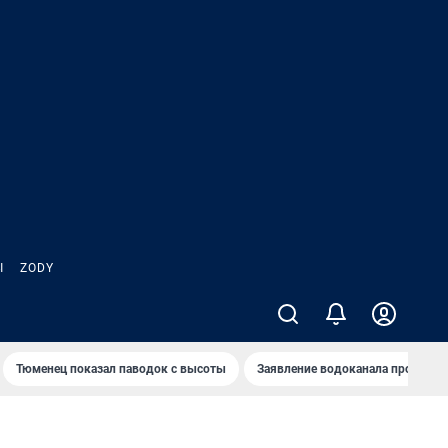
Ы
ZODY
Тюменец показал паводок с высоты
Заявление водоканала про запа