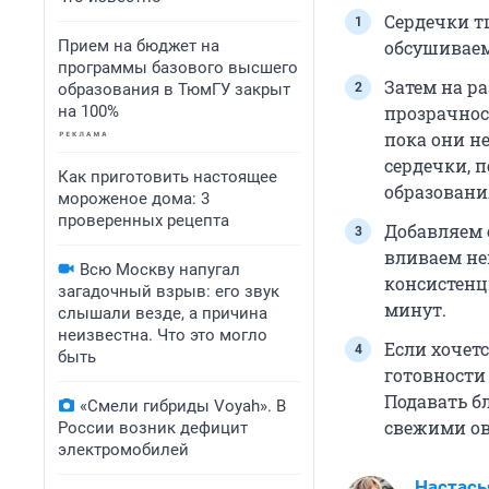
Сердечки т
Прием на бюджет на
обсушиваем
программы базового высшего
Затем на р
образования в ТюмГУ закрыт
на 100%
прозрачнос
пока они н
сердечки, 
Как приготовить настоящее
образовани
мороженое дома: 3
проверенных рецепта
Добавляем 
вливаем не
Всю Москву напугал
консистенц
загадочный взрыв: его звук
минут.
слышали везде, а причина
неизвестна. Что это могло
Если хочетс
быть
готовности
Подавать б
«Смели гибриды Voyah». В
свежими ов
России возник дефицит
электромобилей
Настась