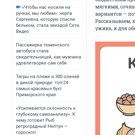
мягкими, сочны
«Чтобы нас носили на
ручках, мы любим»: нерпа
вариантов — по
Сергеевна, которую спасли
Рассказываем, к
бельком, стала звездой Сети.
ужина, и для об
Видео
Пассажирка тюменского
автобуса стала
свидетельницей, как мужчина
удовлетворял сам себя
Тигры на пляже и 300 оленей
в дикой природе: топ-24
самых красивых бухт
Приморского края
«Усиливается склонность к
глубокому самоанализу». К
чему готовит Рыб
ретроградный Нептун —
гороскоп