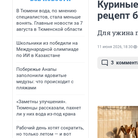
Куриные
В Тюмени вода, по мнению
рецепт б
специалистов, стала меньше
вонять. Главные новости за 7
августа в Тюменской области
Для ужина п
Школьники из победили на
11 июня 2026, 18:30
Международной олимпиаде
по ИИ в Казахстане
3
коммент
Побережье Анапы
заполонили ядовитые
медузы: что происходит с
пляжами
«Заметны улучшения».
Тюменцы рассказали, пахнет
ли у них вода из-под крана
Рабочий день хотят сократить,
но только летом — и вот