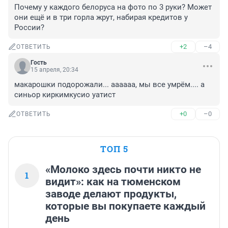
Почему у каждого белоруса на фото по 3 руки? Может 
они ещё и в три горла жрут, набирая кредитов у 
России?
+2
–4
ОТВЕТИТЬ
Гость
15 апреля, 20:34
макарошки подорожали... аааааа, мы все умрём.... а 
синьор киркимкусио уатист
+0
–0
ОТВЕТИТЬ
ТОП 5
«Молоко здесь почти никто не
1
видит»: как на тюменском
заводе делают продукты,
которые вы покупаете каждый
день