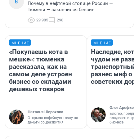
5
Почему в нефтяной столице России —
Тюмени — закончился бензин
29 985
298
МНЕНИЕ
МНЕНИЕ
«Покупаешь кота в
Наследие, кото
мешке»: тюменка
чудом не разва
рассказала, как на
транспортный 
самом деле устроен
разнес миф о 
бизнес со складами
советских доро
дешевых товаров
Олег Арефьев
Наталья Шорохова
Блогер, предпри
Открыла кофейную точку на
владелец в тра
деньги соцразвития
бизнесе