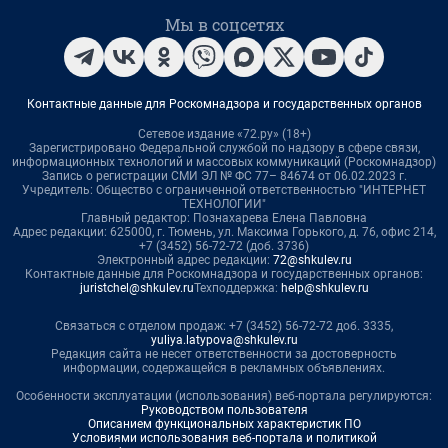
Мы в соцсетях
Контактные данные для Роскомнадзора и государственных органов
Сетевое издание «72.ру» (18+)
Зарегистрировано Федеральной службой по надзору в сфере связи,
информационных технологий и массовых коммуникаций (Роскомнадзор)
Запись о регистрации СМИ ЭЛ № ФС 77– 84674 от 06.02.2023 г.
Учредитель: Общество с ограниченной ответственностью "ИНТЕРНЕТ
ТЕХНОЛОГИИ"
Главный редактор: Познахарева Елена Павловна
Адрес редакции: 625000, г. Тюмень, ул. Максима Горького, д. 76, офис 214,
+7 (3452) 56-72-72 (доб. 3736)
Электронный адрес редакции:
72@shkulev.ru
Контактные данные для Роскомнадзора и государственных органов:
juristchel@shkulev.ru
Техподдержка:
help@shkulev.ru
Связаться с отделом продаж: +7 (3452) 56-72-72 доб. 3335,
yuliya.latypova@shkulev.ru
Редакция сайта не несет ответственности за достоверность
информации, содержащейся в рекламных объявлениях.
Особенности эксплуатации (использования) веб-портала регулируются:
Руководством пользователя
Описанием функциональных характеристик ПО
Условиями использования веб-портала и политикой