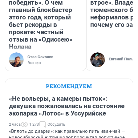
победить». О чем
втрое». Владел
главный блокбастер
тюменского ба
этого года, который
неформалов ра
бьет рекорды в
почему его за
прокате: честный
отзыв на «Одиссею»
Нолана
Стас Соколов
Евгений Пальян
Эксперт
РЕКОМЕНДУЕМ
«Не вольеры, а камеры пыток»:
девушка пожаловалась на состояние
экопарка «Лотос» в Уссурийске
2 часа
1 273
Обсудить
«Вплоть до диареи»: как правильно пить иван-чай —
новосибирский нутрициолог подсчитал допустимое