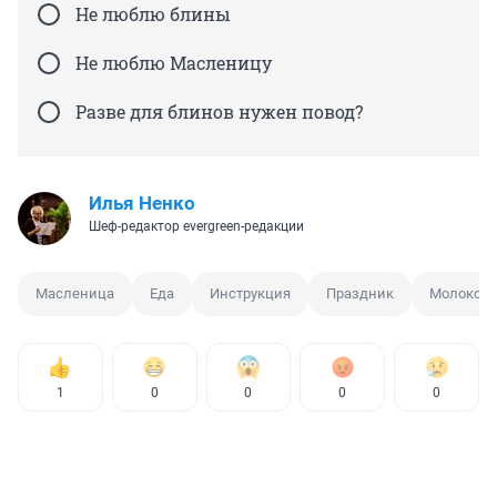
Не люблю блины
Не люблю Масленицу
Разве для блинов нужен повод?
Илья Ненко
Шеф-редактор evergreen-редакции
Масленица
Еда
Инструкция
Праздник
Молоко
1
0
0
0
0