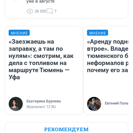
уже в августе
26 320
7
МНЕНИЕ
МНЕНИЕ
«Заезжаешь на
«Аренду подня
заправку, а там по
втрое». Владел
нулям»: смотрим, как
тюменского ба
дела с топливом на
неформалов ра
маршруте Тюмень —
почему его за
Уфа
Екатерина Бурлева
Евгений Пальян
Журналист 72.RU
РЕКОМЕНДУЕМ