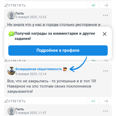
+0
–0
ОТВЕТИТЬ
Гость
5 января 2025, 13:32
Не знала что у нас в городе столько ресторанов и 
кафе было. Последний раз лет 10 назад были в 
Получай награды за комментарии и другие 
ресторане 7-е небо, где мне подали в тарелке 
задания!
длинный волос и даже не извинились. Отпала охота 
в Тюмени отдавать деньги за плохую , не оправданно 
Подробнее в профиле
дорогую кухню и за хамство в отношении гостей.
+4
–0
ОТВЕТИТЬ
Возмущëнная общественность
5 января 2025, 13:14
Все, что не закрылись - то успешные и в топ 10! 
Наверное на зло толпам своих поклонников 
закрываются!
+1
–0
ОТВЕТИТЬ
Гость
5 января 2025, 11:57