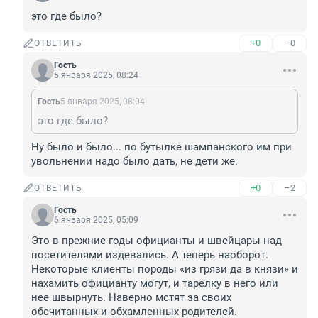
это где было?
+0
–0
ОТВЕТИТЬ
Гость
5 января 2025, 08:24
Гость
5 января 2025, 08:04
это где было?
Ну было и было... по бутылке шампанского им при 
увольнении надо было дать, не дети же.
+0
–2
ОТВЕТИТЬ
Гость
6 января 2025, 05:09
Это в прежние годы официанты и швейцары над 
посетителями издевались. А теперь наоборот. 
Некоторые клиенты породы «из грязи да в князи» и 
нахамить официанту могут, и тарелку в него или 
нее швырнуть. Наверно мстят за своих 
обсчитанных и обхамленных родителей.