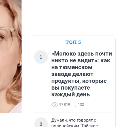
ТОП 5
«Молоко здесь почти
1
никто не видит»: как
на тюменском
заводе делают
продукты, которые
вы покупаете
каждый день
97 019
132
Думали, что говорят с
2
полицейским. Тайское