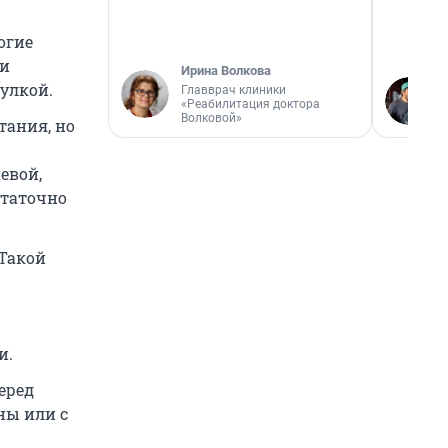
огие
ми
Ирина Волкова
улкой.
Главврач клиники
«Реабилитация доктора
Волковой»
тания, но
евой,
статочно
 Такой
и.
еред
ны или с