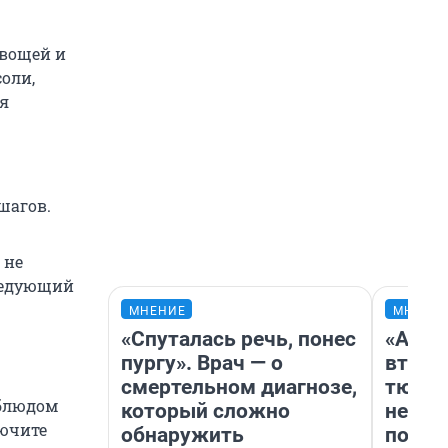
овощей и
оли,
я
шагов.
 не
следующий
МНЕНИЕ
МНЕНИ
«Спуталась речь, понес
«Арен
пургу». Врач — о
втрое
смертельном диагнозе,
тюмен
 блюдом
который сложно
нефор
лючите
обнаружить
почем