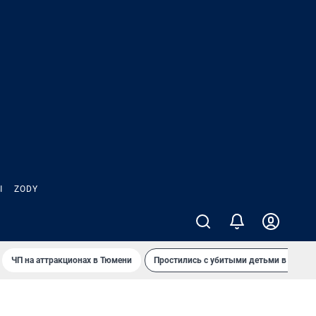
Ы
ZODY
ЧП на аттракционах в Тюмени
Простились с убитыми детьми в Таила