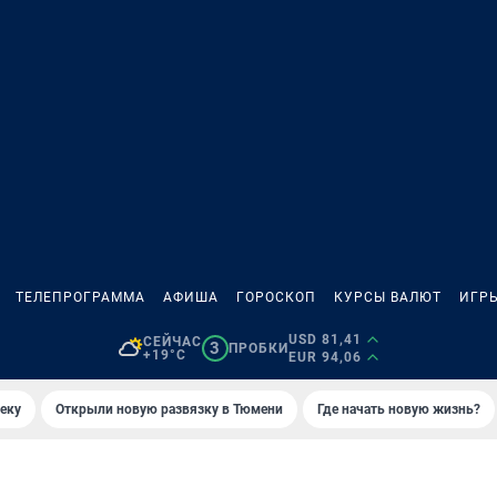
ТЕЛЕПРОГРАММА
АФИША
ГОРОСКОП
КУРСЫ ВАЛЮТ
ИГР
USD 81,41
СЕЙЧАС
3
ПРОБКИ
+19°C
EUR 94,06
еку
Открыли новую развязку в Тюмени
Где начать новую жизнь?