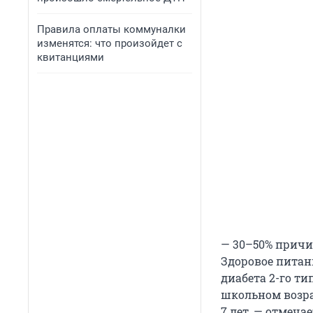
Правила оплаты коммуналки
изменятся: что произойдет с
квитанциями
— 30–50% причи
Здоровое питан
диабета 2-го т
школьном возра
7 лет, — отмечае