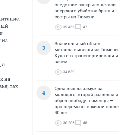
следствие раскрыло детали
зверского убийства брата и
сестры из Тюмени
питание,
овый
39 456
47
и
 из
Значительный объем
3
металла вывезли из Тюмени.
Куда его транспортировали и
зачем
 а
34 639
х на
ья, так
Одна вышла замуж за
4
молодого, второй развелся и
обрел свободу: тюменцы —
про перемены в жизни после
40 лет
30 206
48