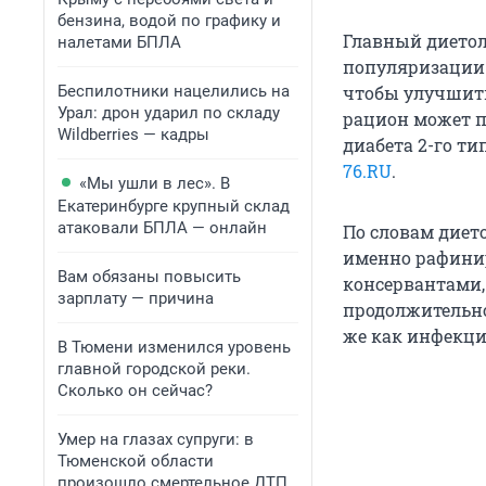
бензина, водой по графику и
Главный диетол
налетами БПЛА
популяризации 
Беспилотники нацелились на
чтобы улучшить
Урал: дрон ударил по складу
рацион может п
Wildberries — кадры
диабета 2-го ти
76.RU
.
«Мы ушли в лес». В
Екатеринбурге крупный склад
атаковали БПЛА — онлайн
По словам диет
именно рафини
Вам обязаны повысить
консервантами,
зарплату — причина
продолжительнос
же как инфекции
В Тюмени изменился уровень
главной городской реки.
Сколько он сейчас?
Умер на глазах супруги: в
Тюменской области
произошло смертельное ДТП