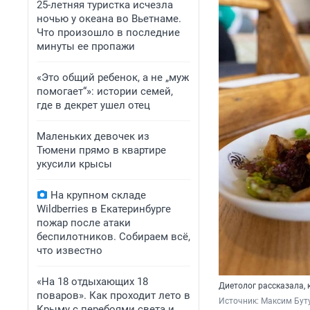
25-летняя туристка исчезла
ночью у океана во Вьетнаме.
Что произошло в последние
минуты ее пропажи
«Это общий ребенок, а не „муж
помогает“»: истории семей,
где в декрет ушел отец
Маленьких девочек из
Тюмени прямо в квартире
укусили крысы
На крупном складе
Wildberries в Екатеринбурге
пожар после атаки
беспилотников. Собираем всё,
что известно
«На 18 отдыхающих 18
Диетолог рассказала, 
поваров». Как проходит лето в
Источник: 
Максим Буту
Крыму с перебоями света и