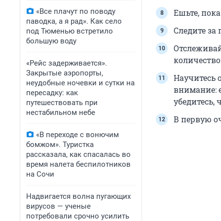
«Все плачут по поводу
Ешьте, пок
паводка, а я рад». Как село
Следите за 
под Тюменью встретило
большую воду
Отслеживайт
количество
«Рейс задерживается».
Закрытые аэропорты,
Научитесь 
неудобные ночевки и сутки на
внимание: 
пересадку: как
убедитесь, 
путешествовать при
нестабильном небе
В первую о
«В переходе с вонючим
бомжом». Туристка
рассказала, как спасалась во
время налета беспилотников
на Сочи
Надвигается волна пугающих
вирусов — ученые
потребовали срочно усилить