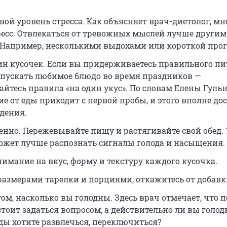
вой уровень стресса. Как объясняет врач-диетолог, мн
ресс. Отвлекаться от тревожных мыслей лучше други
 Например, несколькими выдохами или короткой прог
ин кусочек. Если вы придерживаетесь правильного пи
опускать любимое блюдо во время праздников —
йтесь правила «на один укус». По словам Елены Гульн
ие от еды приходит с первой пробы, и этого вполне до
дения.
енно. Пережевывайте пищу и растягивайте свой обед.
ожет лучше распознать сигналы голода и насыщения.
нимание на вкус, форму и текстуру каждого кусочка.
 размерами тарелки и порциями, откажитесь от добавк
ом, насколько вы голодны. Здесь врач отмечает, что п
стоит задаться вопросом, а действительно ли вы голод
ы хотите развлечься, переключиться?