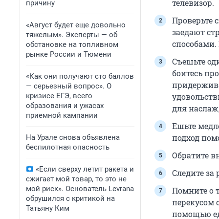
телевизор.
причину
Проверьте с
«Август будет еще довольно
заедают ст
тяжелым». Эксперты — об
способами.
обстановке на топливном
рынке России и Тюмени
Съешьте од
боитесь пр
«Как они получают сто баллов
придержива
— серьезный вопрос». О
кризисе ЕГЭ, всего
удовольств
образования и ужасах
для наслаж
приемной кампании
Ешьте медл
подход пом
На Урале снова объявлена
беспилотная опасность
Обратите в
«Если сверху летит ракета и
Следите за
сжигает мой товар, то это не
мой риск». Основатель Levrana
Помните о т
обрушился с критикой на
перекусом 
Татьяну Ким
помощью ед