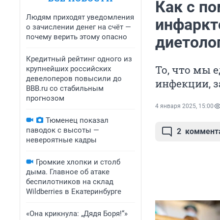
Как с п
Людям приходят уведомления
инфаркто
о зачислении денег на счёт —
почему верить этому опасно
диетоло
Кредитный рейтинг одного из
То, что мы 
крупнейших российских
девелоперов повысили до
инфекции, з
BBB.ru со стабильным
прогнозом
4 января 2025, 15:00
Тюменец показал
паводок с высоты —
2
коммент
невероятные кадры
Громкие хлопки и столб
дыма. Главное об атаке
беспилотников на склад
Wildberries в Екатеринбурге
«Она крикнула: „Дядя Боря!“»