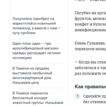
Пагубно на орг
фруктов, молок
Покупатель приобрел на
маркетплейсе новенький
конфет и булоч
телевизор, а вместе с ним —
неинфекционны
кучу проблем
Елена Гульнева 
Один плюс один — три:
мультибрендовый магазин
перекусов налад
одежды распродает летнюю
коллекцию
— Когда вы ста
заботиться о чи
В Тюмени на продажу
раз положите се
выставили необычный
многоквартирный дом.
Называем цену
Как правиль
В Тюмени перенесли
Сделайте п
бесплатный концерт
без отвлек
известной группы. Называем