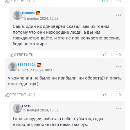
+10
–3
ОТВЕТИТЬ
1
Вaнюхa
15 ноября 2024, 12:28
Саша, один их одноверец сказал, мы их гоним 
потому что они нехорошие люди, а вы им 
гражданство даёте. и это не про конкретно россию, 
беда всего мира.
+2
–0
ОТВЕТИТЬ
198595424
15 ноября 2024, 08:31
у компании не было ни прибыли, ни оборота)) и опять 
эти люди гор((
+6
–0
ОТВЕТИТЬ
1
Гость
15 ноября 2024, 13:02
Горные иудеи, работаю себе в убыток, годы 
напролет, непокладая немытых рук.