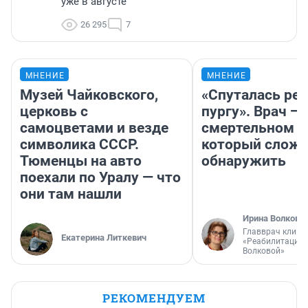
уже в августе
26 295
7
МНЕНИЕ
МНЕНИЕ
Музей Чайковского,
«Спуталась реч
церковь с
пургу». Врач — 
самоцветами и везде
смертельном д
символика СССР.
который слож
Тюменцы на авто
обнаружить
поехали по Уралу — что
они там нашли
Ирина Волкова
Главврач клини
Екатерина Литкевич
«Реабилитация 
Волковой»
РЕКОМЕНДУЕМ