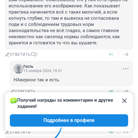
использование его изображение. Как показывает 
практика начинается всё с таких мелочей, а если 
копнуть глубже, то там и вывеска не согласована 
поди и с соблюдением трудовых норм 
законодательства не всё гладко, а самое главное 
неизвестно как санэпид нормы соблюдаются, как 
хранится и готовится то что вы кушаете.
+1
–0
ОТВЕТИТЬ
1
Гость
15 ноября 2024, 19:31
НАверное так и есть.
+0
–0
ОТВЕТИТЬ
Получай награды за комментарии и другие 
Гость
15 ноября 2024, 12:59
задания!
52 рубля за 100 гр. , риса, и возникает вопрос а не 
Подробнее в профиле
охамели ли чебуреки с ценами?
+0
–1
ОТВЕТИТЬ