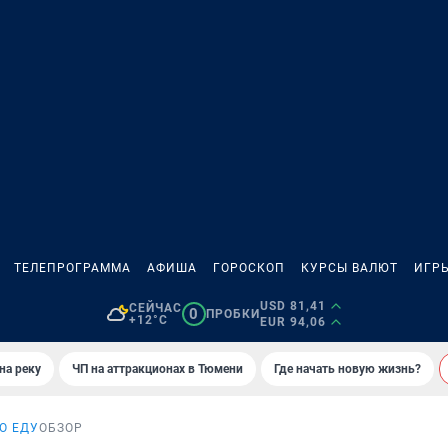
ТЕЛЕПРОГРАММА
АФИША
ГОРОСКОП
КУРСЫ ВАЛЮТ
ИГР
USD 81,41
СЕЙЧАС
0
ПРОБКИ
+12°C
EUR 94,06
на реку
ЧП на аттракционах в Тюмени
Где начать новую жизнь?
О ЕДУ
ОБЗОР