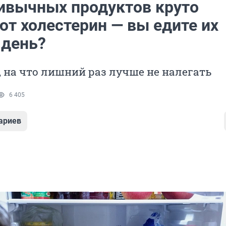
ривычных продуктов круто
т холестерин — вы едите их
день?
 на что лишний раз лучше не налегать
6 405
ариев