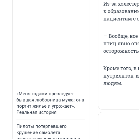
Из-за холест
к образованию
пациентам с 
— Вообще, вс
птиц явно опе
осторожность
Кроме того, 
нутриентов, 
людям.
«Меня годами преследует
бывшая любовница мужа: она
портит жилье и угрожает».
Реальная история
Пилоты потерпевшего
крушение самолета
рассказали, как выживали в