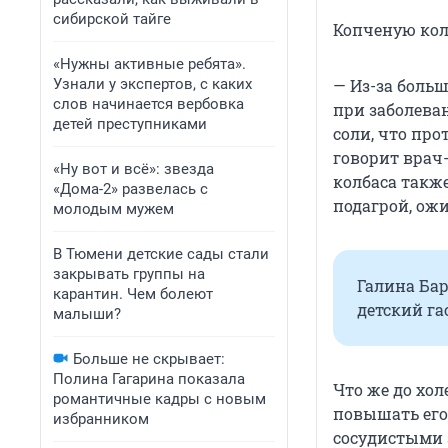
сибирской тайге
Копченую кол
«Нужны активные ребята».
Узнали у экспертов, с каких
— Из-за боль
слов начинается вербовка
при заболева
детей преступниками
соли, что про
говорит врач
«Ну вот и всё»: звезда
колбаса такж
«Дома-2» развелась с
подагрой, ожи
молодым мужем
В Тюмени детские сады стали
закрывать группы на
Галина Бар
карантин. Чем болеют
детский га
малыши?
Больше не скрывает:
Полина Гагарина показала
Что же до хол
романтичные кадры с новым
повышать его
избранником
сосудистыми