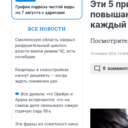
Эти 5 п
График подвоза чистой воды
повышаю
на 7 августа с адресами
каждый 
ВСЕ НОВОСТИ
Посмотрите,
Смоленскую область накрыл
разрушительный циклон:
власти ввели режим ЧС, есть
10 ноября 2024, 10:00
погибшие
8
коммент
Квартиры в новостройках
начнут дешеветь — когда
ждать снижения цен
Все думали, что Орейро и
Арана встречаются: что на
самом деле связывало самую
горячую пару 90-х
Эти фразы из советского кино