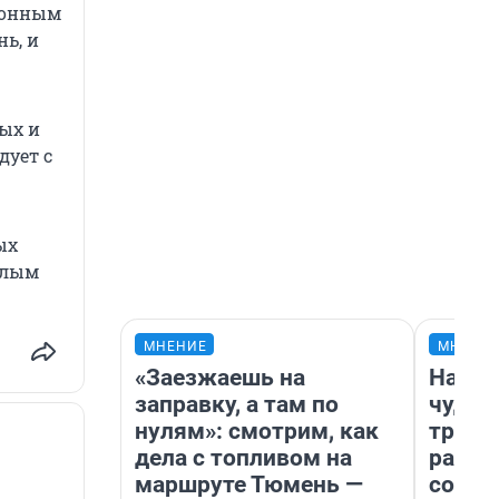
клонным
ь, и
ых и
дует с
ых
илым
МНЕНИЕ
МНЕНИ
«Заезжаешь на
Насле
заправку, а там по
чудом
нулям»: смотрим, как
транс
дела с топливом на
разне
маршруте Тюмень —
совет