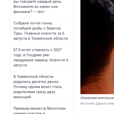
вы говорите каждый день.
Вспомните из каких они
фильмов? — тест
Собрали почти тонну
погибшей рыбы с берегов
Туры. Главные новости за 6
августа в Тюменской области
ЕГЭ хотят отменить к 2027
году: в Госдуме уже
придумали замену. Новости 6
августа
В Тюменской области
родились десятки двоен.
Почему одним везет стать
родителями сразу двух
малышей
Объявляем внепланов
Источник: 
Дарья Селен
Премьер‑министр Монголии
примет участие в