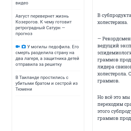
видео
В субпродукт
Август перевернет жизнь
холестерина.
Козерогов. К чему готовит
ретроградный Сатурн —
прогноз
— Рекордсмен
ведущий эксп
У могилы педофила. Его
эпидемиологи
смерть разделила страну на
два лагеря, а защитника детей
граммов проду
отправила за решетку
лидера свиной
холестерола. 
В Таиланде простились с
граммов.
убитыми братом и сестрой из
Тюмени
Но всё это мы
переходим сра
этого субпрод
граммов прод