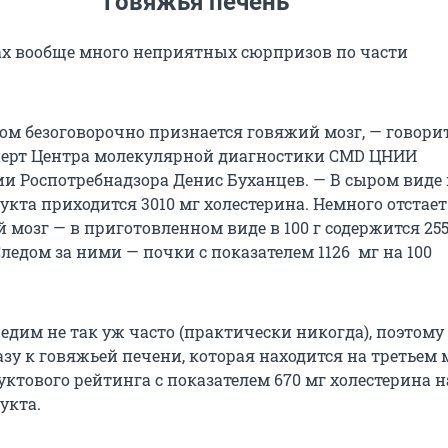
Говяжья печень
ах вообще много неприятных сюрпризов по части
ом безоговорочно признается говяжий мозг, — говори
ерт Центра молекулярной диагностики CMD ЦНИИ
и Роспотребнадзора Денис Буханцев. — В сыром виде 
кта приходится 3010 мг холестерина. Немного отстает
 мозг — в приготовленном виде в 100 г содержится 25
Следом за ними — почки с показателем 1126 мг на 100
 едим не так уж часто (практически никогда), поэтому
зу к говяжьей печени, которая находится на третьем 
уктового рейтинга с показателем 670 мг холестерина н
укта.