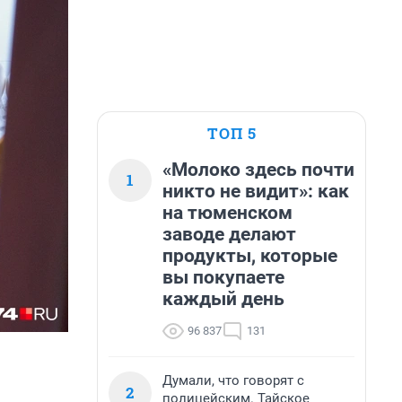
ТОП 5
«Молоко здесь почти
1
никто не видит»: как
на тюменском
заводе делают
продукты, которые
вы покупаете
каждый день
96 837
131
Думали, что говорят с
2
полицейским. Тайское