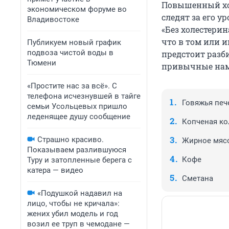
Повышенный холе
экономическом форуме во
следят за его 
Владивостоке
«Без холестерин
что в том или и
Публикуем новый график
подвоза чистой воды в
предстоит разби
Тюмени
привычные нам
«Простите нас за всё». С
телефона исчезнувшей в тайге
Говяжья печ
семьи Усольцевых пришло
леденящее душу сообщение
Копченая ко
Страшно красиво.
Жирное мяс
Показываем разлившуюся
Кофе
Туру и затопленные берега с
катера — видео
Сметана
«Подушкой надавил на
лицо, чтобы не кричала»:
жених убил модель и год
возил ее труп в чемодане —