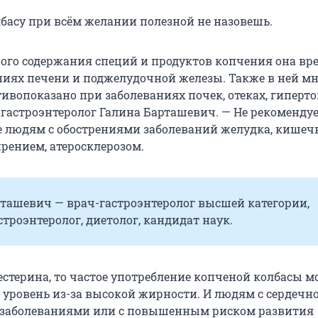
басу при всём желании полезной не назовешь.
шого содержания специй и продуктов копчения она вр
ниях печени и поджелудочной железы. Также в ней мн
тивопоказано при заболеваниях почек, отеках, гиперто
-гастроэнтеролог Галина Барташевич. — Не рекоменду
е людям с обострениями заболеваний желудка, кишеч
рением, атеросклерозом.
ташевич — врач-гастроэнтеролог высшей категории,
строэнтеролог, диетолог, кандидат наук.
естерина, то частое употребление копченой колбасы м
 уровень из-за высокой жирности. И людям с сердечно
 заболеваниями или с повышенным риском развития