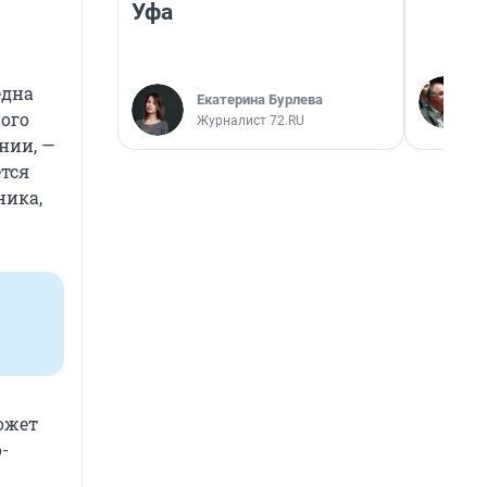
Уфа
една
Екатерина Бурлева
ого
Журналист 72.RU
нии, —
ется
ника,
ожет
-