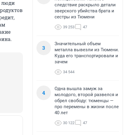
о люди
следствие раскрыло детали
продуктов
зверского убийства брата и
сестры из Тюмени
редит,
ам
39 253
47
акие
рина.
Значительный объем
3
металла вывезли из Тюмени.
Куда его транспортировали и
зачем
34 544
Одна вышла замуж за
4
молодого, второй развелся и
обрел свободу: тюменцы —
про перемены в жизни после
40 лет
30 122
47