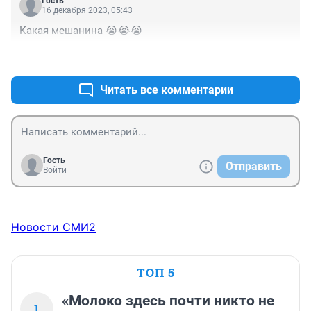
холодного новогоднего столаи закуски!
Гость
НА "шубу", а мы, оказывается, неправильно готовим! 
16 декабря 2023, 05:43
Так и название нужно менять для его салата - это же 
Какая мешанина 😭😭😭
совершенно другой рецепт! "Селёдка на оливье", 
например, или "Оливье под селёдкой" - что-то в таком 
+0
–0
плане.
Читать все комментарии
Гость
Отправить
Войти
Новости СМИ2
ТОП 5
«Молоко здесь почти никто не
1