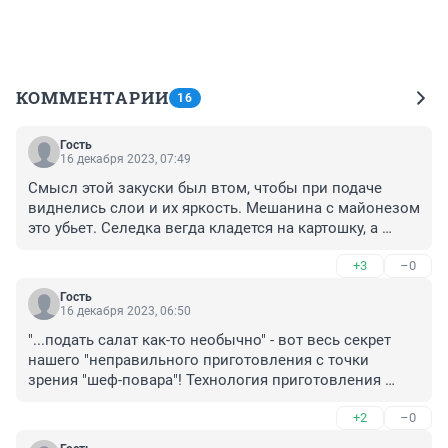
КОММЕНТАРИИ
16
Гость
16 декабря 2023, 07:49
Смысл этой закуски был втом, чтобы при подаче 
виднелись слои и их яркость. Мешанина с майонезом 
это убьет. Селедка вегда кладется на картошку, а 
сверху на нее слой репчатого лука, чтобы селедочный 
+3
–0
жирок не окислился, а впитался в картошечку, лучок 
же своим соком и щапахом слегка перебил 
Гость
специфический запах сельди и опять же подавил 
16 декабря 2023, 06:50
окисление. Этот салат нк солят, т.к. сельдь берут не 
"...подать салат как-то необычно" - вот весь секрет 
малосольную, а обычного посола, майонез и так 
нашего "неправильного приготовления с точки 
соленый. Морковь и свекла добавляют сластиеки, а 
зрения "шеф-повара"! Технология приготовления 
яйцо выступает неким связующим. И все бла-бла-бла, 
"селёдки под шубой" отрабатывалась годами и 
это высосано из пальца! Лучше советской рецептуры, 
+2
–0
десятилетиями и даже в названии определено: ПОД, 
да еще те бы продукты, и лучше не придумать для 
а не НА. И тут какой-то "специалист" кладёт селёдку 