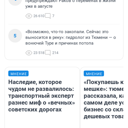
предупреждают Раков о переменах в жизни
уже в августе
26 610
7
«Возможно, что-то закопали. Сейчас это
5
выносится в реку»: гидролог из Тюмени — о
вонючей Туре и причинах потопа
23 518
214
МНЕНИЕ
МНЕНИЕ
Наследие, которое
«Покупаешь ко
чудом не развалилось:
мешке»: тюмен
транспортный эксперт
рассказала, как
разнес миф о «вечных»
самом деле ус
советских дорогах
бизнес со скл
дешевых това