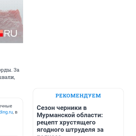
орды. За
ывали,
РЕКОМЕНДУЕМ
ычные
Сезон черники в
ing.ru
, в
Мурманской области:
рецепт хрустящего
ягодного штруделя за