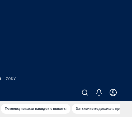
Ы
ZODY
Тюменец показал паводок с высоты
Заявление водоканала про запа