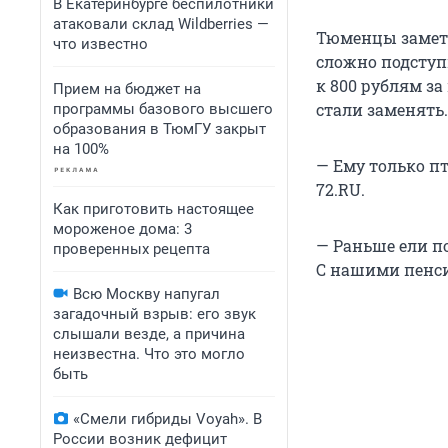
В Екатеринбурге беспилотники
атаковали склад Wildberries —
Тюменцы замети
что известно
сложно подступ
к 800 рублям за
Прием на бюджет на
стали заменять.
программы базового высшего
образования в ТюмГУ закрыт
на 100%
— Ему только пт
72.RU.
Как приготовить настоящее
мороженое дома: 3
— Раньше ели п
проверенных рецепта
С нашими пенси
Всю Москву напугал
загадочный взрыв: его звук
слышали везде, а причина
неизвестна. Что это могло
быть
«Смели гибриды Voyah». В
России возник дефицит