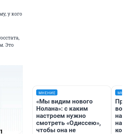
му, у кого
осстата,
м. Это
МНЕНИЕ
МНЕНИ
«Мы видим нового
Прода
Нолана»: с каким
возьм
настроем нужно
нам г
смотреть «Одиссею»,
налог
чтобы она не
косне