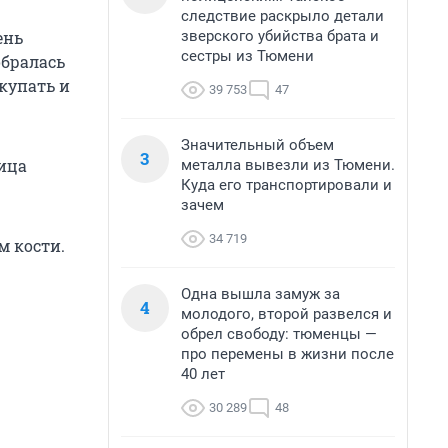
следствие раскрыло детали
зверского убийства брата и
ень
сестры из Тюмени
обралась
окупать и
39 753
47
Значительный объем
3
ница
металла вывезли из Тюмени.
Куда его транспортировали и
зачем
34 719
м кости.
Одна вышла замуж за
4
молодого, второй развелся и
обрел свободу: тюменцы —
про перемены в жизни после
40 лет
30 289
48