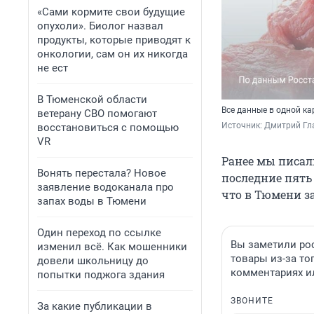
«Сами кормите свои будущие
опухоли». Биолог назвал
продукты, которые приводят к
онкологии, сам он их никогда
не ест
В Тюменской области
Все данные в одной ка
ветерану СВО помогают
Источник: 
Дмитрий Г
восстановиться с помощью
VR
Ранее мы писал
Вонять перестала? Новое
последние пять
заявление водоканала про
что в Тюмени з
запах воды в Тюмени
Один переход по ссылке
Вы заметили ро
изменил всё. Как мошенники
товары из-за то
довели школьницу до
комментариях и
попытки поджога здания
ЗВОНИТЕ
За какие публикации в