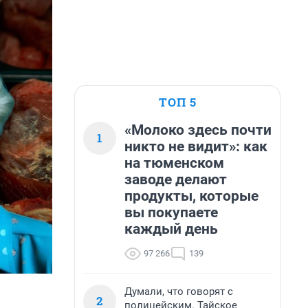
ТОП 5
«Молоко здесь почти
1
никто не видит»: как
на тюменском
заводе делают
продукты, которые
вы покупаете
каждый день
97 266
139
Думали, что говорят с
2
полицейским. Тайское