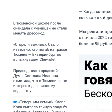
— Когда хочется 
есть каждый ден
В тюменской школе после
скандала с ученицей не стали
Мы решили пров
менять дресс-код
с начала 2022 го
больше 95 рубле
«Сгорели заживо». Стало
известно, кто погиб на трассе
Тюмень — Екатеринбург во
вспыхнувшем Chevrolet
Председатель городской
Думы Светлана Иванова
отметила, что в Тюмени растет
интерес к деревянному
зодчеству
«Теперь мы семья!» Клава
Кока сыграла тайную свадьбу