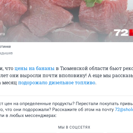
ртинке
ладышев
и, что
цены на бананы
в Тюменской области бьют рек
 лет они выросли почти вполовину! А еще мы рассказ
а месяц
подорожало дизельное топливо
.
ст цен на определенные продукты? Перестали покупать прив
го, что они подорожали? Расскажите об этом на почту
72@shold
ли в любых мессенджерах:
МЫ В СОЦСЕТЯХ