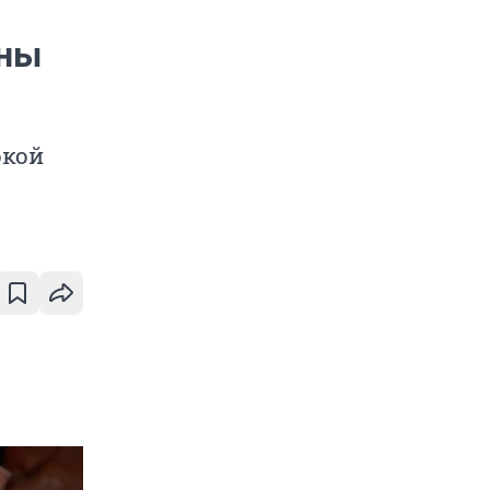
ены
окой