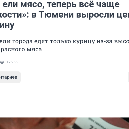
 ели мясо, теперь всё чаще
кости»: в Тюмени выросли ц
дину
ли города едят только курицу из-за выс
красного мяса
12 955
нтариев