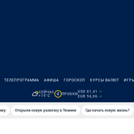
ТЕЛЕПРОГРАММА
АФИША
ГОРОСКОП
КУРСЫ ВАЛЮТ
ИГР
USD 81,41
СЕЙЧАС
4
ПРОБКИ
+19°C
EUR 94,06
еку
Открыли новую развязку в Тюмени
Где начать новую жизнь?