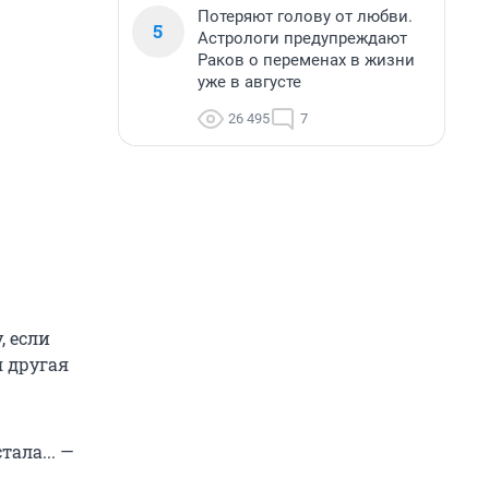
Потеряют голову от любви.
5
Астрологи предупреждают
Раков о переменах в жизни
уже в августе
26 495
7
, если
я другая
тала... —