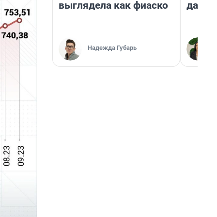
выглядела как фиаско
даже 
Надежда Губарь