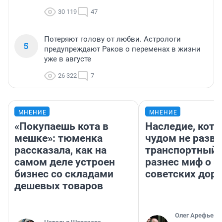
30 119
47
Потеряют голову от любви. Астрологи
5
предупреждают Раков о переменах в жизни
уже в августе
26 322
7
МНЕНИЕ
МНЕНИЕ
«Покупаешь кота в
Наследие, кото
мешке»: тюменка
чудом не разва
рассказала, как на
транспортный 
самом деле устроен
разнес миф о 
бизнес со складами
советских доро
дешевых товаров
Олег Арефьев