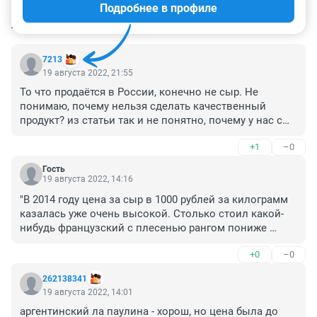
Подробнее в профиле
КОММЕНТАРИИ
50
7213
19 августа 2022, 21:55
То что продаётся в России, конечно не сыр. Не 
понимаю, почему нельзя сделать качественный 
продукт? из статьи так и не понятно, почему у нас сыр 
дороже. И вообще по логике, страна огромная, земли 
+1
–0
много, травы. У нас этого молока и сыра должно 
быть ешь- не хочу.
Гость
19 августа 2022, 14:16
"В 2014 году цена за сыр в 1000 рублей за килограмм 
казалась уже очень высокой. Столько стоил какой-
нибудь французский с плесенью рангом пониже 
«Рокфора» или итальянский Grana Padano". 

+0
–0
Квалификация эксперта вызывает большие 
сомнения. В 2014 Рокфор в РФ продавали в пределах 
262138341
4,5 т. р. За 1 т. р. приличных сыров " рангом пониже" 
19 августа 2022, 14:01
просто не знаю. Grana Padano тоже никогда ниже 2-2,5 
аргентинский ла паулина - хорош, но цена была до 
т. р. не был. 
