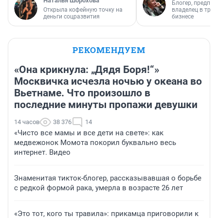
Наталья Шорохова
Блогер, предпри
Открыла кофейную точку на
владелец в тра
деньги соцразвития
бизнесе
РЕКОМЕНДУЕМ
«Она крикнула: „Дядя Боря!“»
Москвичка исчезла ночью у океана во
Вьетнаме. Что произошло в
последние минуты пропажи девушки
14 часов
38 376
14
«Чисто все мамы и все дети на свете»: как
медвежонок Момота покорил буквально весь
интернет. Видео
Знаменитая тикток-блогер, рассказывавшая о борьбе
с редкой формой рака, умерла в возрасте 26 лет
«Это тот, кого ты травила»: прикамца приговорили к