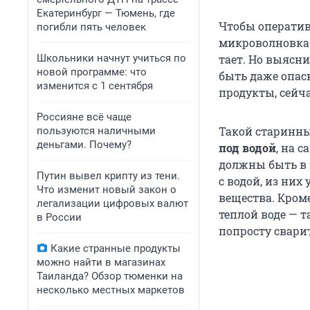
Екатеринбург — Тюмень, где
Чтобы оперативн
погибли пять человек
микроволновка.
Школьники начнут учиться по
тает. Но выясни
новой программе: что
быть даже опас
изменится с 1 сентября
продукты, сейча
Россияне всё чаще
Такой старинны
пользуются наличными
деньгами. Почему?
под водой
, на 
должны быть в 
Путин вывел крипту из тени.
с водой, из них
Что изменит новый закон о
вещества. Кроме
легализации цифровых валют
теплой воде — т
в России
попросту свари
Какие странные продукты
можно найти в магазинах
Таиланда? Обзор тюменки на
несколько местных маркетов