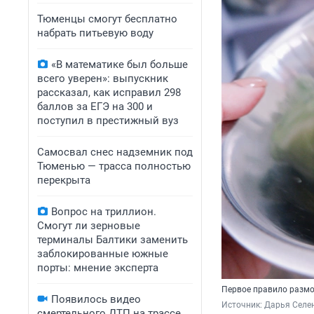
Тюменцы смогут бесплатно
набрать питьевую воду
«В математике был больше
всего уверен»: выпускник
рассказал, как исправил 298
баллов за ЕГЭ на 300 и
поступил в престижный вуз
Самосвал снес надземник под
Тюменью — трасса полностью
перекрыта
Вопрос на триллион.
Смогут ли зерновые
терминалы Балтики заменить
заблокированные южные
порты: мнение эксперта
Первое правило размо
Появилось видео
Источник: 
Дарья Селен
смертельного ДТП на трассе