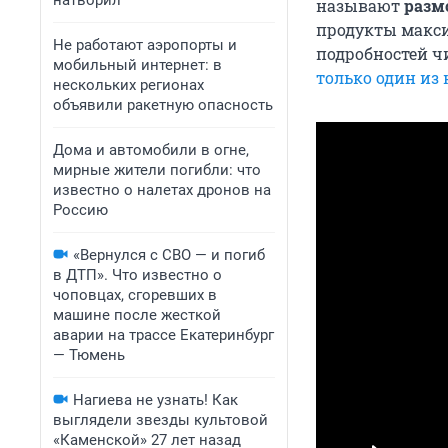
натворил
называют
разм
продукты макси
Не работают аэропорты и
подробностей ч
мобильный интернет: в
только один из
нескольких регионах
объявили ракетную опасность
Дома и автомобили в огне,
мирные жители погибли: что
известно о налетах дронов на
Россию
«Вернулся с СВО — и погиб
в ДТП». Что известно о
чоповцах, сгоревших в
машине после жесткой
аварии на трассе Екатеринбург
— Тюмень
Нагиева не узнать! Как
выглядели звезды культовой
«Каменской» 27 лет назад