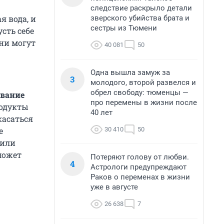
следствие раскрыло детали
зверского убийства брата и
я вода, и
сестры из Тюмени
сть себе
они могут
40 081
50
Одна вышла замуж за
3
молодого, второй развелся и
обрел свободу: тюменцы —
вание
про перемены в жизни после
родукты
40 лет
касаться
30 410
50
е
 или
может
Потеряют голову от любви.
4
Астрологи предупреждают
Раков о переменах в жизни
уже в августе
26 638
7