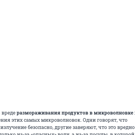
о вреде
размораживания продуктов в микроволновке
ния этих самых микроволновок. Одни говорят, что
злучение безопасно, другие заверяют, что это вредно
только из-за «опасных» волн, а из-за посуды, в которо