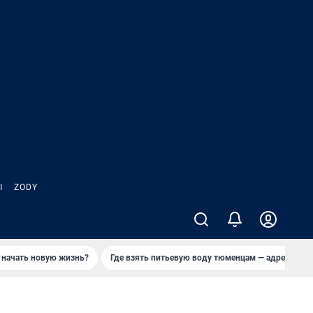
Ы
ZODY
 начать новую жизнь?
Где взять питьевую воду тюменцам — адреса