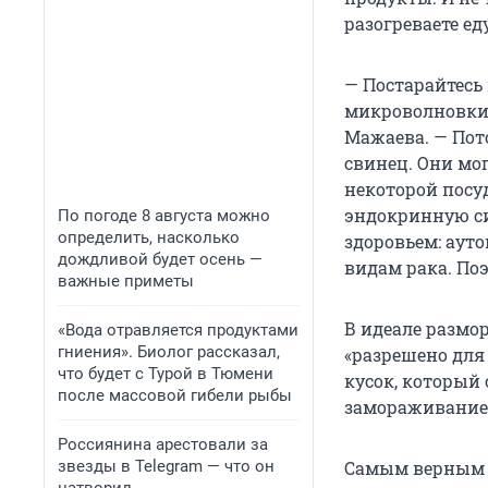
разогреваете еду
— Постарайтесь 
микроволновки,
Мажаева. — Пото
свинец. Они мо
некоторой посу
эндокринную си
По погоде 8 августа можно
определить, насколько
здоровьем: аут
дождливой будет осень —
видам рака. Поэ
важные приметы
В идеале размор
«Вода отравляется продуктами
гниения». Биолог рассказал,
«разрешено для
что будет с Турой в Тюмени
кусок, который 
после массовой гибели рыбы
замораживание 
Россиянина арестовали за
звезды в Telegram — что он
Самым верным 