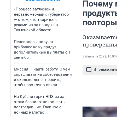
Почему 
«Процесс затяжной и
продукт
неравномерный»: губернатор
— о том, что творится с
полторы
реками из-за паводка в
Тюменской области
Оказывается
Пенсионеры получат
проверенны
прибавку: кому придут
дополнительные выплаты с 1
8 февраля 2022, 10:00
сентября
Миссия — найти работу. О чем
4
коммент
спрашивать на собеседовании
и сколько денег просить,
чтобы вас точно взяли
На Кубани горит НПЗ из-за
атаки беспилотников: есть
пострадавшие. Главное о
ночных налетах