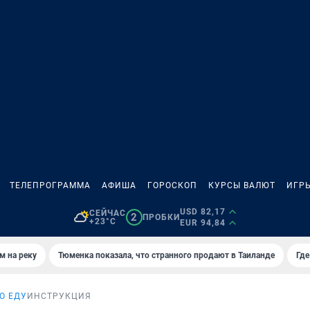
ТЕЛЕПРОГРАММА
АФИША
ГОРОСКОП
КУРСЫ ВАЛЮТ
ИГР
USD 82,17
СЕЙЧАС
2
ПРОБКИ
+23°C
EUR 94,84
м на реку
Тюменка показала, что странного продают в Таиланде
Где
О ЕДУ
ИНСТРУКЦИЯ