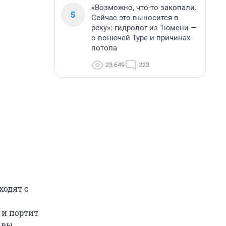
«Возможно, что-то закопали.
5
Сейчас это выносится в
реку»: гидролог из Тюмени —
о вонючей Туре и причинах
потопа
23 649
223
ходят с
 и портит
й вы