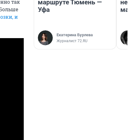
маршруте Тюмень —
неско
енно так
Уфа
марке
 Больше
озки, и
Екатерина Бурлева
Журналист 72.RU