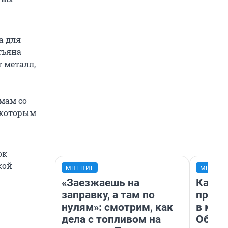
а для
тьяна
т металл,
мам со
екоторым
ок
кой
МНЕНИЕ
МНЕНИ
«Заезжаешь на
Какие
заправку, а там по
проду
нулям»: смотрим, как
в маг
дела с топливом на
Обзор