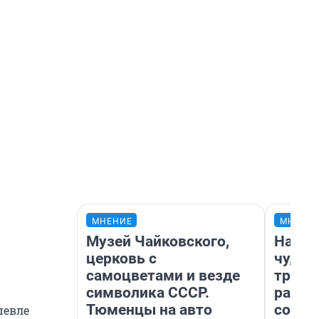
МНЕНИЕ
МНЕНИ
Музей Чайковского,
Насле
церковь с
чудом
самоцветами и везде
транс
символика СССР.
разне
Тюменцы на авто
совет
шевле