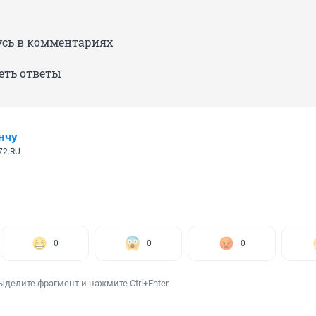
сь в комментариях
еть ответы
нчу
72.RU
0
0
0
ыделите фрагмент и нажмите Ctrl+Enter