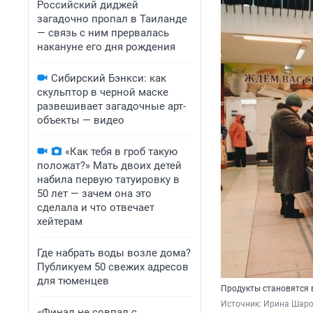
Российский диджей
загадочно пропал в Таиланде
— связь с ним прервалась
накануне его дня рождения
Сибирский Бэнкси: как
скульптор в черной маске
развешивает загадочные арт-
объекты — видео
«Как тебя в гроб такую
положат?» Мать двоих детей
набила первую татуировку в
50 лет — зачем она это
сделала и что отвечает
хейтерам
Где набрать воды возле дома?
Публикуем 50 свежих адресов
для тюменцев
Продукты становятся 
Источник: 
Ирина Шаров
«Финал не совпал с