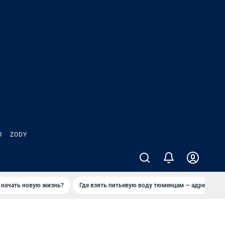
Ы
ZODY
 начать новую жизнь?
Где взять питьевую воду тюменцам — адреса