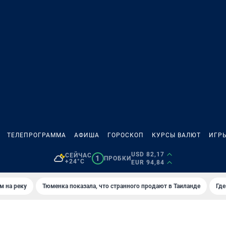
ТЕЛЕПРОГРАММА
АФИША
ГОРОСКОП
КУРСЫ ВАЛЮТ
ИГР
USD 82,17
СЕЙЧАС
1
ПРОБКИ
+24°C
EUR 94,84
м на реку
Тюменка показала, что странного продают в Таиланде
Где