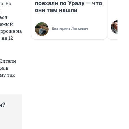
поехали по Уралу — что
о. Во
они там нашли
м
ься
дуемый
Екатерина Литкевич
дороже на
 на 12
 Жители
ья в
му так
и?