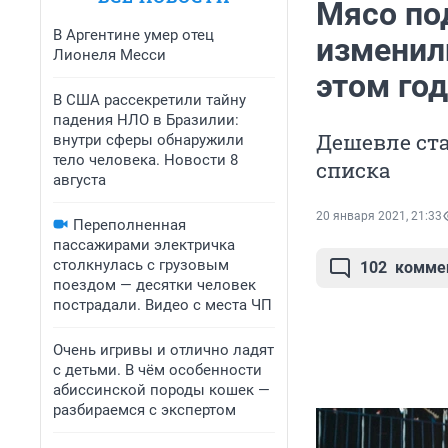
Мясо под
В Аргентине умер отец
изменил
Лионеля Месси
этом год
В США рассекретили тайну
падения НЛО в Бразилии:
Дешевле ста
внутри сферы обнаружили
тело человека. Новости 8
списка
августа
20 января 2021, 21:33
Переполненная
пассажирами электричка
столкнулась с грузовым
102
комме
поездом — десятки человек
пострадали. Видео с места ЧП
Очень игривы и отлично ладят
с детьми. В чём особенности
абиссинской породы кошек —
разбираемся с экспертом