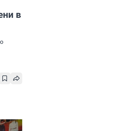
ени в
го