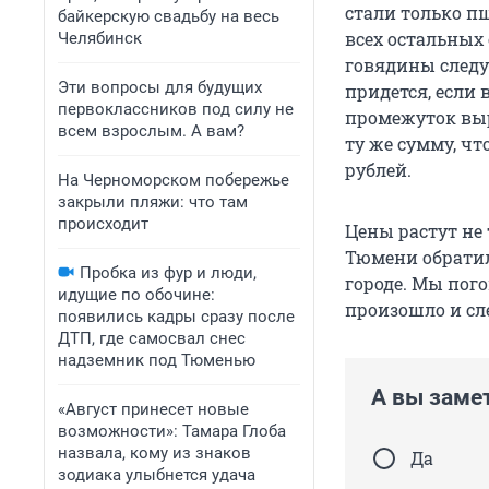
стали только пш
байкерскую свадьбу на весь
всех остальных 
Челябинск
говядины следуе
Эти вопросы для будущих
придется, если
первоклассников под силу не
промежуток выро
всем взрослым. А вам?
ту же сумму, чт
рублей.
На Черноморском побережье
закрыли пляжи: что там
происходит
Цены растут не
Тюмени обратил
Пробка из фур и люди,
городе. Мы пого
идущие по обочине:
произошло и сл
появились кадры сразу после
ДТП, где самосвал снес
надземник под Тюменью
А вы заме
«Август принесет новые
возможности»: Тамара Глоба
назвала, кому из знаков
Да
зодиака улыбнется удача