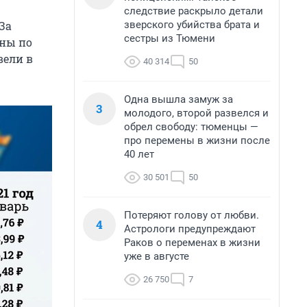
следствие раскрыло детали
зверского убийства брата и
За
сестры из Тюмени
ины по
вели в
40 314
50
Одна вышла замуж за
3
молодого, второй развелся и
обрел свободу: тюменцы —
про перемены в жизни после
40 лет
30 501
50
Потеряют голову от любви.
4
Астрологи предупреждают
Раков о переменах в жизни
уже в августе
26 750
7