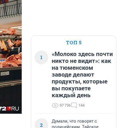
ТОП 5
«Молоко здесь почти
1
никто не видит»: как
на тюменском
заводе делают
продукты, которые
вы покупаете
каждый день
97 736
144
Думали, что говорят с
2
полицейским. Тайское