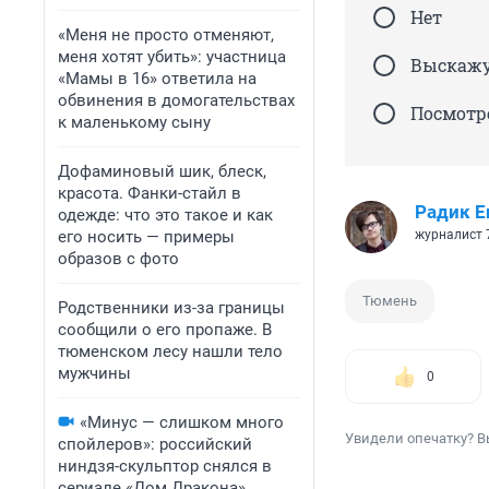
Нет
«Меня не просто отменяют,
меня хотят убить»: участница
Выскажу
«Мамы в 16» ответила на
обвинения в домогательствах
Посмотр
к маленькому сыну
Дофаминовый шик, блеск,
красота. Фанки-стайл в
Радик Е
одежде: что это такое и как
его носить — примеры
журналист 
образов с фото
Тюмень
Родственники из-за границы
сообщили о его пропаже. В
тюменском лесу нашли тело
мужчины
0
«Минус — слишком много
Увидели опечатку? В
спойлеров»: российский
ниндзя-скульптор снялся в
сериале «Дом Дракона».