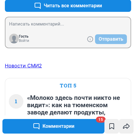
Читать все комментарии
Гость
Отправить
Войти
Новости СМИ2
ТОП 5
«Молоко здесь почти никто не
1
видит»: как на тюменском
заводе делают продукты,
которые вы покупаете каждый
15
день
Комментарии