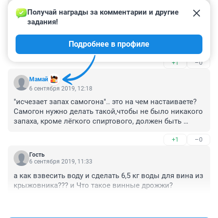
Гость
7 сентября 2019, 08:04
Получай награды за комментарии и другие 
задания!
Ерунду какую то пишете....настойка от слова 
настояться, о когда...когда как душа тюменская она 
Подробнее в профиле
горит всегда, всегда в огне и топлива требует.
+1
–0
Мамай
6 сентября 2019, 12:18
"исчезает запах самогона".. это на чем настаиваете? 
Самогон нужно делать такой,чтобы не было никакого 
запаха, кроме лёгкого спиртового, должен быть 
прозрачный и бесцветный. Моя водка из самогона- 
+1
–0
как нектар . Закусывать-занюхивать не требует. И 
утром башка не болит. На чем настаиваю- не скажу.
Гость
6 сентября 2019, 11:33
а как взвесить воду и сделать 6,5 кг воды для вина из 
крыжовника??? и Что такое винные дрожжи?
+0
–0