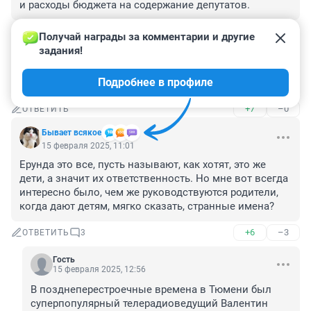
и расходы бюджета на содержание депутатов.
+7
–1
ОТВЕТИТЬ
Получай награды за комментарии и другие 
задания!
Гость
15 февраля 2025, 11:20
Подробнее в профиле
Театр абсурда..
+7
–0
ОТВЕТИТЬ
Бывает всякое
15 февраля 2025, 11:01
Ерунда это все, пусть называют, как хотят, это же 
дети, а значит их ответственность. Но мне вот всегда 
интересно было, чем же руководствуются родители, 
когда дают детям, мягко сказать, странные имена?
+6
–3
ОТВЕТИТЬ
3
Гость
15 февраля 2025, 12:56
В позднеперестроечные времена в Тюмени был 
суперпопулярный телерадиоведущий Валентин 