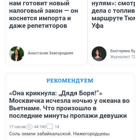
нам готовит новый
нулям»: смотри
налоговый закон — он
дела с топливо
коснется импорта и
маршруте Тюм
даже репетиторов
Уфа
Екатерина Бур
Анастасия Завгородняя
Журналист 72.R
РЕКОМЕНДУЕМ
«Она крикнула: „Дядя Боря!“»
Москвичка исчезла ночью у океана во
Вьетнаме. Что произошло в
последние минуты пропажи девушки
17 часов
44 745
14
Соль земли забайкальской. Нижегородцевы