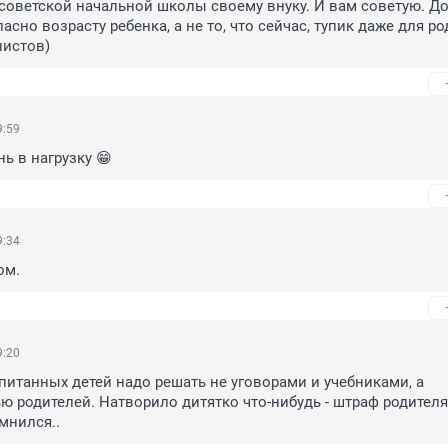
 советской начальной школы своему внуку. И вам советую. До
асно возрасту ребенка, а не то, что сейчас, тупик даже для ро
истов)
9:59
ь в нагрузку 😁
9:34
ом.
9:20
итанных детей надо решать не уговорами и учебниками, а 
ю родителей. Натворило дитятко что-нибудь - штраф родителям
мнился..