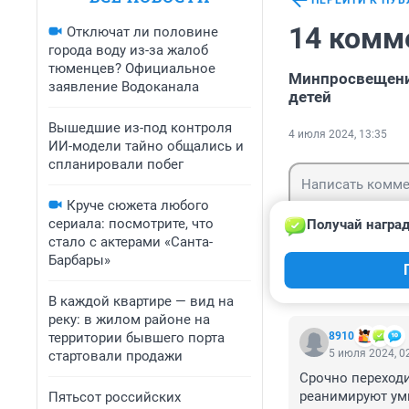
ПЕРЕЙТИ К ПУ
14 комм
Отключат ли половине
города воду из-за жалоб
тюменцев? Официальное
Минпросвещения
заявление Водоканала
детей
Вышедшие из-под контроля
4 июля 2024, 13:35
ИИ-модели тайно общались и
спланировали побег
Круче сюжета любого
сериала: посмотрите, что
Получай наград
стало с актерами «Санта-
Барбары»
Гость
Войти
В каждой квартире — вид на
реку: в жилом районе на
территории бывшего порта
8910
5 июля 2024, 0
стартовали продажи
Срочно переходи
реанимируют умн
Пятьсот российских