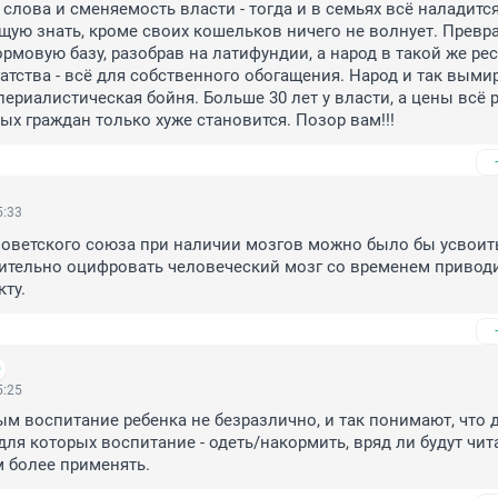
слова и сменяемость власти - тогда и в семьях всё наладится. 
ящую знать, кроме своих кошельков ничего не волнует. Превра
рмовую базу, разобрав на латифундии, а народ в такой же ресу
атства - всё для собственного обогащения. Народ и так вымира
ериалистическая бойня. Больше 30 лет у власти, а цены всё ра
ых граждан только хуже становится. Позор вам!!!
5:33
оветского союза при наличии мозгов можно было бы усвоить
тельно оцифровать человеческий мозг со временем приводит
ту.
5:25
ым воспитание ребенка не безразлично, и так понимают, что де
 для которых воспитание - одеть/накормить, вряд ли будут чита
м более применять.