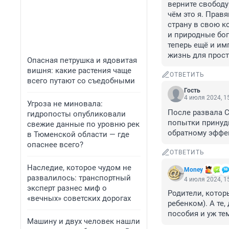
верните свободу 
чём это я. Прав
страну в свою ко
и природные бог
теперь ещё и имп
жизнь для прост
Опасная петрушка и ядовитая
вишня: какие растения чаще
ОТВЕТИТЬ
всего путают со съедобными
Гость
4 июля 2024, 1
Угроза не миновала:
После развала С
гидропосты опубликовали
попытки принуди
свежие данные по уровню рек
обратному эффек
в Тюменской области — где
опаснее всего?
ОТВЕТИТЬ
Наследие, которое чудом не
Money
развалилось: транспортный
4 июля 2024, 1
эксперт разнес миф о
Родители, котор
«вечных» советских дорогах
ребенком). А те,
пособия и уж те
Машину и двух человек нашли