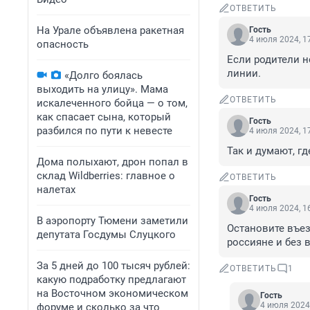
ОТВЕТИТЬ
На Урале объявлена ракетная
Гость
4 июля 2024, 1
опасность
Если родители н
линии.
«Долго боялась
выходить на улицу». Мама
ОТВЕТИТЬ
искалеченного бойца — о том,
как спасает сына, который
Гость
разбился по пути к невесте
4 июля 2024, 1
Так и думают, г
Дома полыхают, дрон попал в
склад Wildberries: главное о
ОТВЕТИТЬ
налетах
Гость
4 июля 2024, 1
В аэропорту Тюмени заметили
Остановите въез
депутата Госдумы Слуцкого
россияне и без 
За 5 дней до 100 тысяч рублей:
ОТВЕТИТЬ
1
какую подработку предлагают
на Восточном экономическом
Гость
4 июля 2024,
форуме и сколько за что