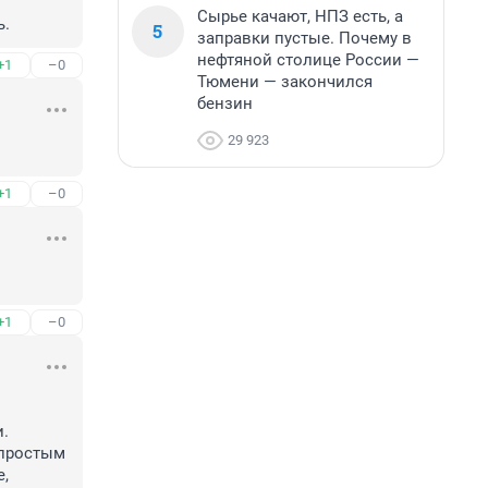
Сырье качают, НПЗ есть, а
ь.
5
заправки пустые. Почему в
нефтяной столице России —
+1
–0
Тюмени — закончился
бензин
29 923
+1
–0
+1
–0
 
простым 
, 