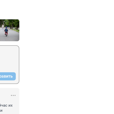
равить
час их 
и 