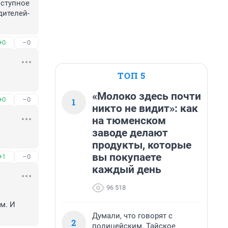
ступное 
дителей-
+0
–0
ТОП 5
«Молоко здесь почти
+0
–0
1
никто не видит»: как
на тюменском
заводе делают
продукты, которые
вы покупаете
+1
–0
каждый день
96 518
. И 
Думали, что говорят с
2
полицейским. Тайское