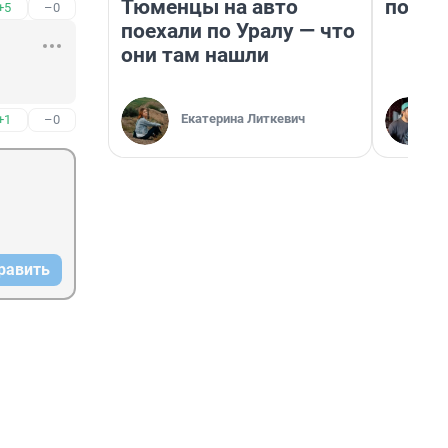
Тюменцы на авто
почем
+5
–0
поехали по Уралу — что
они там нашли
Екатерина Литкевич
+1
–0
равить