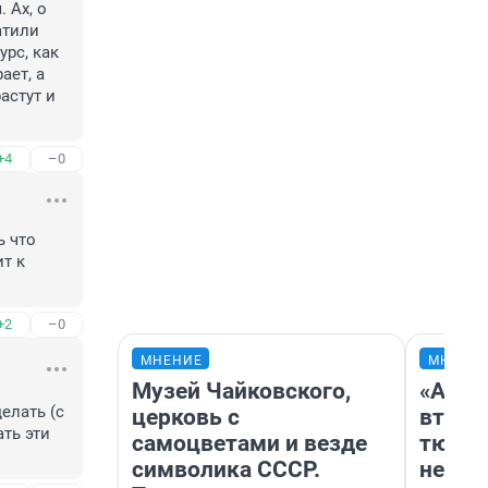
Ах, о 
тили 
рс, как 
ет, а 
стут и 
+4
–0
 что 
 к 
+2
–0
МНЕНИЕ
МНЕНИ
Музей Чайковского,
«Арен
лать (с 
церковь с
втрое
ть эти 
самоцветами и везде
тюмен
символика СССР.
нефор