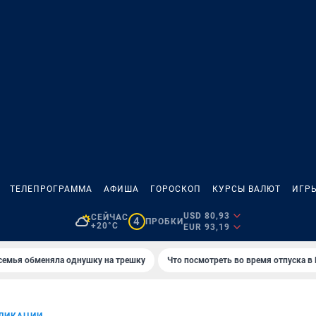
ТЕЛЕПРОГРАММА
АФИША
ГОРОСКОП
КУРСЫ ВАЛЮТ
ИГР
USD 80,93
СЕЙЧАС
4
ПРОБКИ
+20°C
EUR 93,19
семья обменяла однушку на трешку
Что посмотреть во время отпуска в