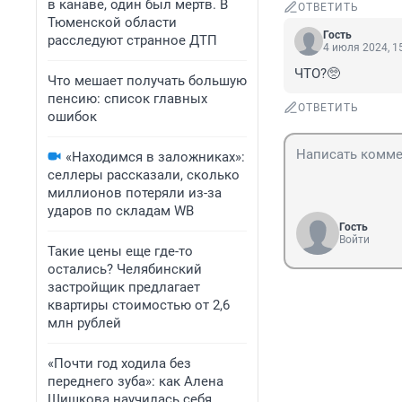
в канаве, один был мертв. В
ОТВЕТИТЬ
Тюменской области
Гость
расследуют странное ДТП
4 июля 2024, 1
ЧТО?🥺
Что мешает получать большую
пенсию: список главных
ОТВЕТИТЬ
ошибок
«Находимся в заложниках»:
селлеры рассказали, сколько
миллионов потеряли из-за
ударов по складам WB
Гость
Войти
Такие цены еще где-то
остались? Челябинский
застройщик предлагает
квартиры стоимостью от 2,6
млн рублей
«Почти год ходила без
переднего зуба»: как Алена
Шишкова научилась себя