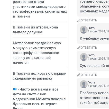
третьего класса
ресторанов стали
объяснение, согл
участниками международного
школьных медал
гастрофестиваля: какие из них
в Тюмени
ОТВЕТИТЬ
В Тюмени из аттракциона
Гость
4 июля 2024, 1
выпала девушка
К учебнику ремен
Метеоролог предрек самую
мощную климатическую
ОТВЕТИТЬ
катастрофу за последнюю
Гость
тысячу лет: когда всё
4 июля 2024, 1
начнется
Сумасшедший д
В Тюмени полностью открыли
ОТВЕТИТЬ
скандальную развязку
Гость
4 июля 2024, 1
«Чисто все мамы и все
Проблему невосп
дети на свете»: как
ответственность
медвежонок Момота покорил
такой, чтоб запо
буквально весь интернет.
Видео