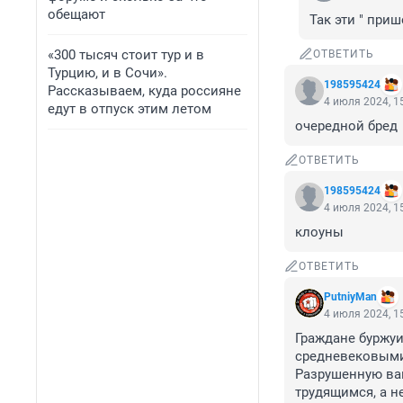
обещают
Так эти " при
«300 тысяч стоит тур и в
ОТВЕТИТЬ
Турцию, и в Сочи».
198595424
Рассказываем, куда россияне
4 июля 2024, 1
едут в отпуск этим летом
очередной бред
ОТВЕТИТЬ
198595424
4 июля 2024, 1
клоуны
ОТВЕТИТЬ
PutniyMan
4 июля 2024, 1
Граждане буржуи
средневековыми 
Разрушенную вам
трудящимся, а н