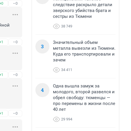
+0
–0
следствие раскрыло детали
зверского убийства брата и
сестры из Тюмени
йной 
38 749
Значительный объем
+1
–0
3
металла вывезли из Тюмени.
Куда его транспортировали и
зачем
34 411
+1
–0
Одна вышла замуж за
4
молодого, второй развелся и
обрел свободу: тюменцы —
про перемены в жизни после
40 лет
+1
–0
29 994