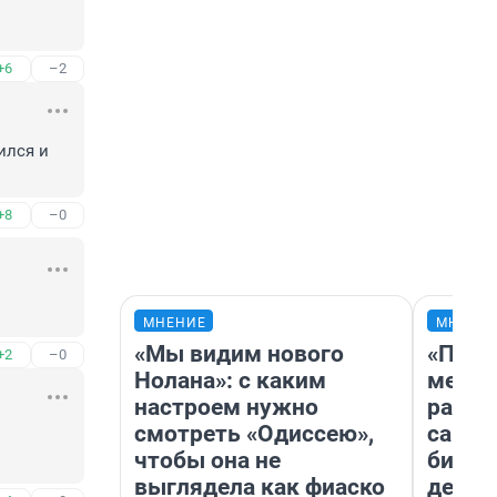
+6
–2
лся и 
+8
–0
МНЕНИЕ
МНЕНИ
«Мы видим нового
«Поку
+2
–0
Нолана»: с каким
мешке
настроем нужно
расска
смотреть «Одиссею»,
самом
чтобы она не
бизне
выглядела как фиаско
дешев