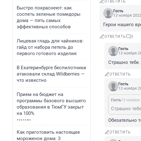
ОТВЕТИТЬ
Быстро покраснеют: как
Гость
соспеть зеленые помидоры
13 ноября 2022
дома — пять самых
Герои нашего вр
эффективных способов
ОТВЕТИТЬ
5
Лицевая гладь для чайников:
гайд от набора петель до
Гость
первого готового изделия
13 ноября 20
Страшно тебе.
В Екатеринбурге беспилотники
атаковали склад Wildberries —
ОТВЕТИТЬ
что известно
Гость
13 ноября 20
Прием на бюджет на
программы базового высшего
Гость
13 ноября 
образования в ТюмГУ закрыт
Страшно тебе
на 100%
Обязательно т
Как приготовить настоящее
ОТВЕТИТЬ
мороженое дома: 3