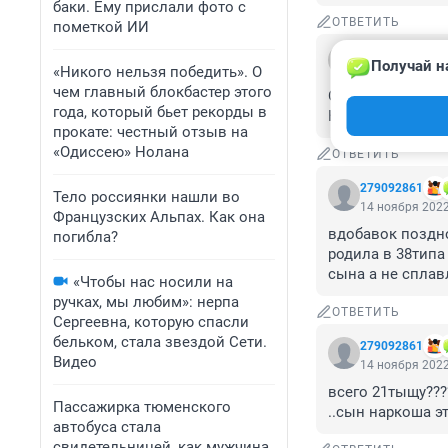
баки. Ему прислали фото с
ОТВЕТИТЬ
пометкой ИИ
Гость
Получай н
14 ноября 2022
«Никого нельзя победить». О
чем главный блокбастер этого
От матерей-один
года, который бьет рекорды в
Кто в этом винов
прокате: честный отзыв на
«Одиссею» Нолана
ОТВЕТИТЬ
279092861
Тело россиянки нашли во
14 ноября 2022
Французских Альпах. Как она
вдобавок поздно 
погибла?
родила в 38типа
сына а не сплав
«Чтобы нас носили на
ручках, мы любим»: нерпа
ОТВЕТИТЬ
Сергеевна, которую спасли
бельком, стала звездой Сети.
279092861
Видео
14 ноября 2022
всего 21тыщу???
Пассажирка тюменского
..сын наркоша эт
автобуса стала
свидетельницей, как мужчина