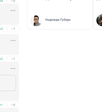
+4
–0
Надежда Губарь
+3
–1
+2
–1
+1
–0