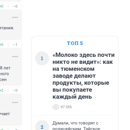
+0
–0
тания. 
ТОП 5
+0
–1
«Молоко здесь почти
1
никто не видит»: как
на тюменском
 лет 
ного 
заводе делают
сен
продукты, которые
вы покупаете
+2
–0
каждый день
97 355
чает 
Думали, что говорят с
2
полицейским. Тайское