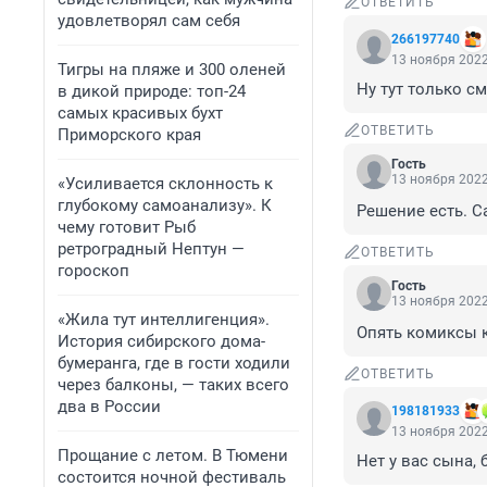
ОТВЕТИТЬ
удовлетворял сам себя
266197740
13 ноября 2022
Тигры на пляже и 300 оленей
Ну тут только см
в дикой природе: топ-24
самых красивых бухт
ОТВЕТИТЬ
Приморского края
Гость
13 ноября 2022
«Усиливается склонность к
глубокому самоанализу». К
Решение есть. С
чему готовит Рыб
ретроградный Нептун —
ОТВЕТИТЬ
гороскоп
Гость
13 ноября 2022
«Жила тут интеллигенция».
Опять комиксы к
История сибирского дома-
бумеранга, где в гости ходили
ОТВЕТИТЬ
через балконы, — таких всего
два в России
198181933
13 ноября 2022
Прощание с летом. В Тюмени
Нет у вас сына, 
состоится ночной фестиваль