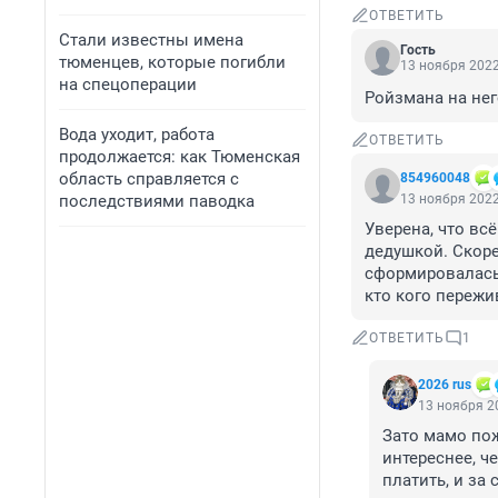
ОТВЕТИТЬ
Стали известны имена
Гость
тюменцев, которые погибли
13 ноября 2022
на спецоперации
Ройзмана на нег
Вода уходит, работа
ОТВЕТИТЬ
продолжается: как Тюменская
область справляется с
854960048
последствиями паводка
13 ноября 2022
Уверена, что всё
дедушкой. Скорее
сформировалась 
кто кого пережи
ОТВЕТИТЬ
1
2026 rus
13 ноября 20
Зато мамо пож
интереснее, ч
платить, и за 