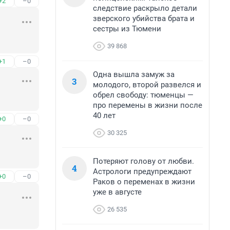
+2
–0
следствие раскрыло детали
зверского убийства брата и
сестры из Тюмени
39 868
+1
–0
Одна вышла замуж за
3
молодого, второй развелся и
обрел свободу: тюменцы —
про перемены в жизни после
40 лет
+0
–0
30 325
Потеряют голову от любви.
4
Астрологи предупреждают
+0
–0
Раков о переменах в жизни
уже в августе
26 535