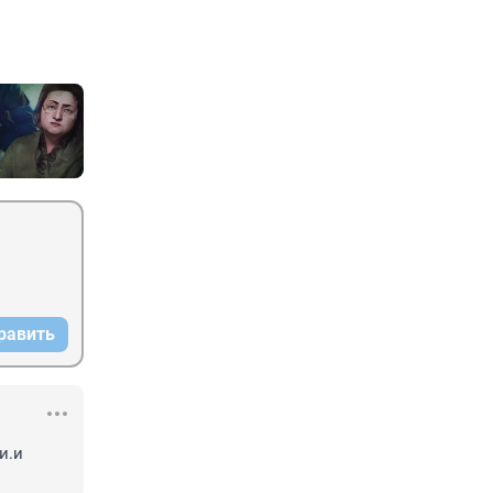
равить
.и 