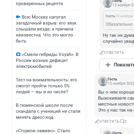
Гость
проверенных рецепта
13 ноября 20
Гость
13 ноября 
Всю Москву напугал
загадочный взрыв: его звук
Обязательно 
слышали везде, а причина
неизвестна. Что это могло
Ну так не дум
быть
случайно увид
ОТВЕТИТЬ
«Смели гибриды Voyah». В
России возник дефицит
Показат
электромобилей
Тест на внимательность: его
Гость
13 ноября 2022
смогут пройти только 5%
людей — вы в их числе?
Вы о чем хороше
Выискиваете сам
местные новости
В тюменской школе после
Это у нас так н
скандала с ученицей не стали
менять дресс-код
ОТВЕТИТЬ
2
«Сгорели заживо». Стало
Гость