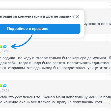
аграды за комментарии и другие задания!
, 09:41
очек ещё можно стать сыновьям геем, т.к. нет мужского воспи
Подробнее в профиле
ат - жена.
, 07:33
родила . по ходу в голове только была карьера да мужики ..58
 для себя ..тогда и надо было растить воспитывать единствен
лять старикам. отсюда вывод был предоставлен улице..итог я
, 07:28
?так это уххх пенсия то ..жена у меня наполовину меньше полу
о конечно очень все плачевно..врагу не пожелаешь..хотя.......,