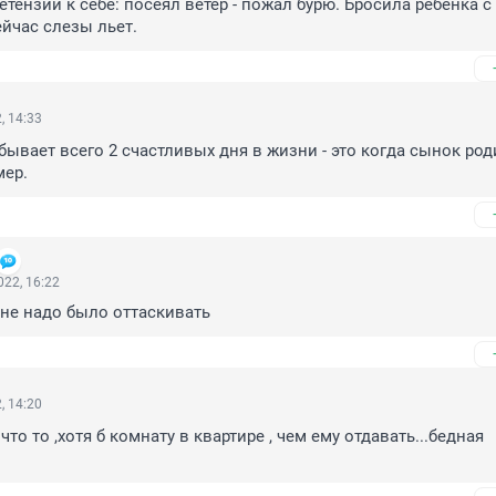
етензии к себе: посеял ветер - пожал бурю. Бросила ребенка с 
ейчас слезы льет.
, 14:33
бывает всего 2 счастливых дня в жизни - это когда сынок роди
мер.
22, 16:22
а не надо было оттаскивать
, 14:20
что то ,хотя б комнату в квартире , чем ему отдавать...бедная 