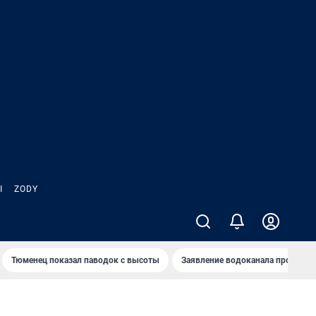
Ы
ZODY
Тюменец показал паводок с высоты
Заявление водоканала про запа