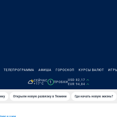
ТЕЛЕПРОГРАММА
АФИША
ГОРОСКОП
КУРСЫ ВАЛЮТ
ИГР
USD 82,17
СЕЙЧАС
1
ПРОБКИ
+17°C
EUR 94,84
еку
Открыли новую развязку в Тюмени
Где начать новую жизнь?