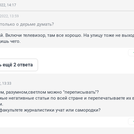
22, 14:17
2022, 13:59
только о дерьме думать?
ай. Включи телевизор, там все хорошо. На улицу тоже не выходи
ишь чего.
ь ещё 2 ответа
, 13:33
м, разумном,светлом можно "переписывать"?

ые негативные статьи по всей стране и перепечатываете их в
.

а факультете журналистики учат или самородки?