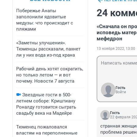
ПЕРЕЙТИ К ПУ
24 комм
Побережье Анапы
заполонили ядовитые
медузы: что происходит с
«Сначала он про
пляжами
исповедь матер
мефедрон
«Заметны улучшения».
Тюменцы рассказали, пахнет
13 ноября 2022, 13:00
ли у них вода из-под крана
Рабочий день хотят сократить,
но только летом — и вот
почему. Новости 7 августа
Гость
Войти
Звездные гости в 500-
летнем соборе: Криштиану
Роналду готовится сыграть
свадьбу века на Мадейре
Гость
22 февраля 202
странная женщин
Тюменец пожаловался
проблема решена
властям на переполненные