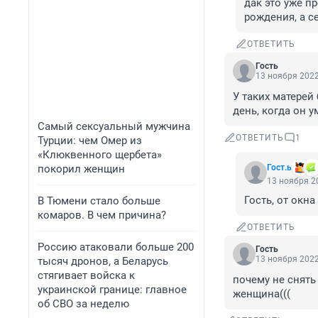
дак это уже пр
рождения, а с
ОТВЕТИТЬ
Гость
13 ноября 2022
У таких матерей 
день, когда он у
Самый сексуальный мужчина
ОТВЕТИТЬ
1
Турции: чем Омер из
«Клюквенного щербета»
покорил женщин
Гост.ь
13 ноября 20
Гость, от окн
В Тюмени стало больше
комаров. В чем причина?
ОТВЕТИТЬ
Россию атаковали больше 200
Гость
13 ноября 2022
тысяч дронов, а Беларусь
стягивает войска к
почему не снять 
украинской границе: главное
женщина(((
об СВО за неделю