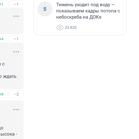
Тюмень уходит под воду —
+1
–1
5
показываем кадры потопа с
небоскреба на ДОКе
23 820
+4
–1
 с 
 ждать 
+8
–2
о 
ысока - 