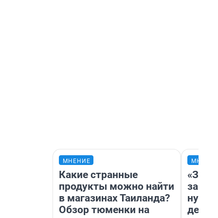
МНЕНИЕ
МНЕНИ
Какие странные
«Заез
продукты можно найти
заправ
в магазинах Таиланда?
нулям
Обзор тюменки на
дела 