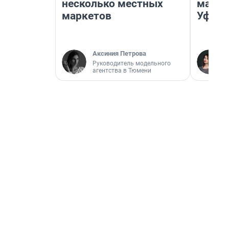
несколько местных
маршр
маркетов
Уфа
Аксиния Петрова
Руководитель модельного
агентства в Тюмени