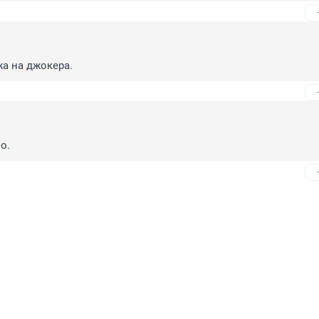
жа на джокера.
о.