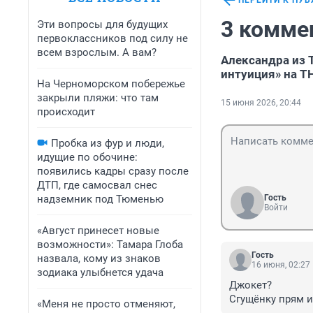
ПЕРЕЙТИ К ПУ
3 комме
Эти вопросы для будущих
первоклассников под силу не
всем взрослым. А вам?
Александра из 
интуиция» на Т
На Черноморском побережье
закрыли пляжи: что там
15 июня 2026, 20:44
происходит
Пробка из фур и люди,
идущие по обочине:
появились кадры сразу после
ДТП, где самосвал снес
надземник под Тюменью
Гость
Войти
«Август принесет новые
возможности»: Тамара Глоба
Гость
назвала, кому из знаков
16 июня, 02:27
зодиака улыбнется удача
Джокет? 

Сгущёнку прям и
«Меня не просто отменяют,