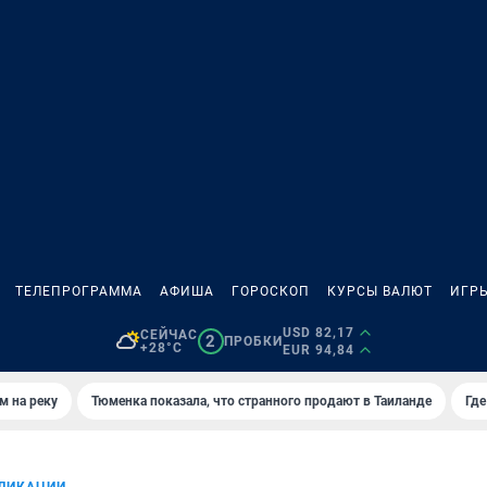
ТЕЛЕПРОГРАММА
АФИША
ГОРОСКОП
КУРСЫ ВАЛЮТ
ИГР
USD 82,17
СЕЙЧАС
2
ПРОБКИ
+28°C
EUR 94,84
м на реку
Тюменка показала, что странного продают в Таиланде
Где