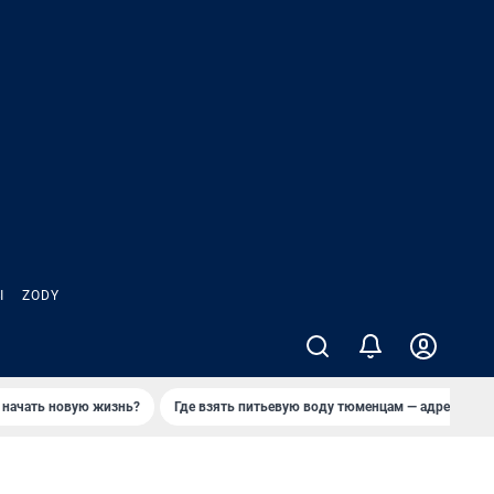
Ы
ZODY
 начать новую жизнь?
Где взять питьевую воду тюменцам — адреса