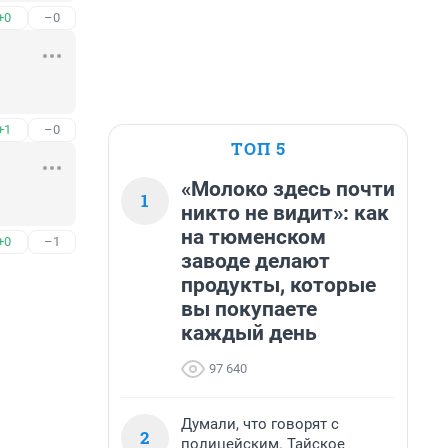
+0
–0
+1
–0
ТОП 5
«Молоко здесь почти
1
никто не видит»: как
на тюменском
+0
–1
заводе делают
продукты, которые
вы покупаете
каждый день
97 640
Думали, что говорят с
2
полицейским. Тайское