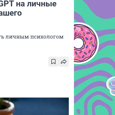
GPT на личные
ашего
ать личным психологом