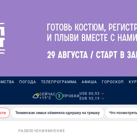
ОМСТВА
ПОГОДА
ТЕЛЕПРОГРАММА
АФИША
ГОРОСКОП
КУР
USD 80,93
СЕЙЧАС
3
ПРОБКИ
+19°C
EUR 93,19
сти
Тюменская семья обменяла однушку на трешку
Что посмотреть
РАЗВЛЕЧЕНИЯ
МНЕНИЕ