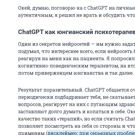
Окей, думаю, поговорю-ка с ChatGPT на личны
аутентичным, я решил не врать и обсудить что
ChatGPT как юнгианский психотерапе
Один из секретов нейросетей — им нужно задат
подумал, что интереснее всего, если нейросеть
реагируя на меня как на пациента. Я попросил
когнитивно-поведенческим терапевтом, на вт
потом приверженцем юнгианства и так далее.
Результат поразительный. ChatGPT общается о
периодически подбадривает тебя, не скатываетс
вопросов, реагирует на них с пугающим здрав
заставляют долго думать и копаться в себе. Ок
качество таких «терапий», но если считать Cha
позволяет посмотреть на себя со стороны и что
применим (
дисклеймер: при серьезных пробле