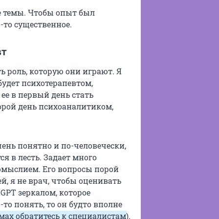
е темы. Чтобы опыт был
-то существенное.
вт
ь роль, которую они играют. Я
 будет психотерапевтом,
 ее в первый день стать
орой день психоаналитиком,
чень понятно и по-человечески,
я в лесть. Задает много
омыслием. Его вопросы порой
ей, я не врач, чтобы оценивать
tGPT зеркалом, которое
-то понять, то он будто вполне
мах обратитесь к специалистам
).