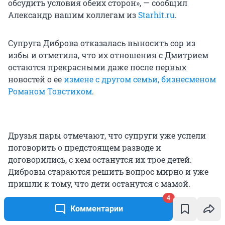
обсудить условия обеих сторон», — сообщил
Александр нашим коллегам из
Starhit.ru
.
Супруга Диброва отказалась выносить сор из
избы и отметила, что их отношения с Дмитрием
остаются прекрасными даже после первых
новостей о ее
измене с другом семьи, бизнесменом
Романом Товстиком
.
Друзья пары отмечают, что супруги уже успели
поговорить о предстоящем разводе и
договорились, с кем останутся их трое детей.
Дибровы стараются решить вопрос мирно и уже
пришли к тому, что дети останутся с мамой.
4
Комментарии
А вот судьба особняка на Рублевке за 750
миллионов рублей, где всё это время жила