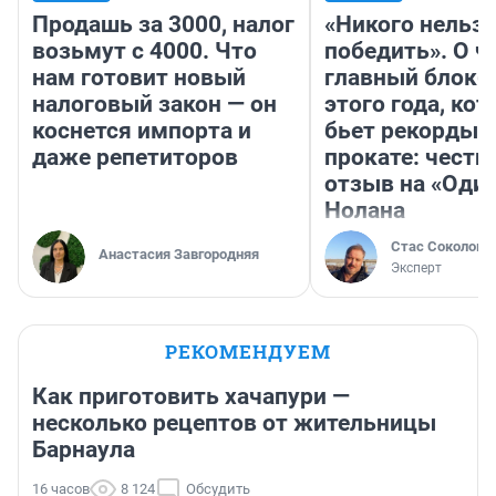
Продашь за 3000, налог
«Никого нельз
возьмут с 4000. Что
победить». О ч
нам готовит новый
главный блокб
налоговый закон — он
этого года, ко
коснется импорта и
бьет рекорды 
даже репетиторов
прокате: честн
отзыв на «Оди
Нолана
Стас Соколов
Анастасия Завгородняя
Эксперт
РЕКОМЕНДУЕМ
Как приготовить хачапури —
несколько рецептов от жительницы
Барнаула
16 часов
8 124
Обсудить