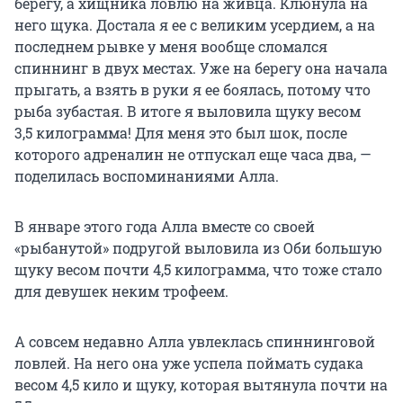
берегу, а хищника ловлю на живца. Клюнула на
него щука. Достала я ее с великим усердием, а на
последнем рывке у меня вообще сломался
спиннинг в двух местах. Уже на берегу она начала
прыгать, а взять в руки я ее боялась, потому что
рыба зубастая. В итоге я выловила щуку весом
3,5 килограмма
! Для меня это был шок, после
которого адреналин не отпускал еще часа два, —
поделилась воспоминаниями Алла.
В январе этого года Алла вместе со своей
«рыбанутой» подругой выловила из Оби большую
щуку весом почти
4,5 килограмма
, что тоже стало
для девушек неким трофеем.
А совсем недавно Алла увлеклась спиннинговой
ловлей. На него она уже успела поймать судака
весом
4,5 кило
и щуку, которая вытянула почти на