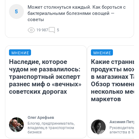
Может столкнуться каждый. Как бороться с
5
бактериальными болезнями овощей —
советы
19 987
5
МНЕНИЕ
МНЕНИЕ
Наследие, которое
Какие странны
чудом не развалилось:
продукты можн
транспортный эксперт
в магазинах Та
разнес миф о «вечных»
Обзор тюменки
советских дорогах
несколько мес
маркетов
Олег Арефьев
Аксиния Петро
Блогер, предприниматель,
владелец в транспортном
Руководитель м
бизнесе
агентства в Тю