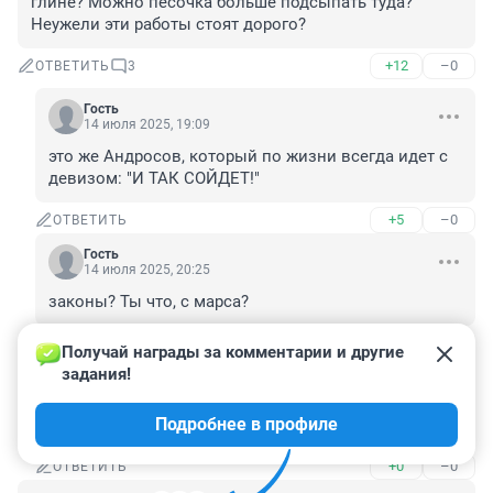
глине? Можно песочка больше подсыпать туда? 
Неужели эти работы стоят дорого?
+12
–0
ОТВЕТИТЬ
3
Гость
14 июля 2025, 19:09
это же Андросов, который по жизни всегда идет с 
девизом: "И ТАК СОЙДЕТ!"
+5
–0
ОТВЕТИТЬ
Гость
14 июля 2025, 20:25
законы? Ты что, с марса?
+4
–0
ОТВЕТИТЬ
Получай награды за комментарии и другие 
задания!
Гость
14 июля 2025, 23:42
Подробнее в профиле
Смешной, глупый чел! Можно !)))
+0
–0
ОТВЕТИТЬ