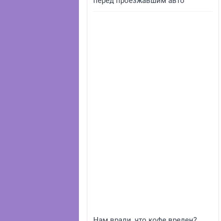
перед проезжавшим авто
Нам врали, что кофе вреден?