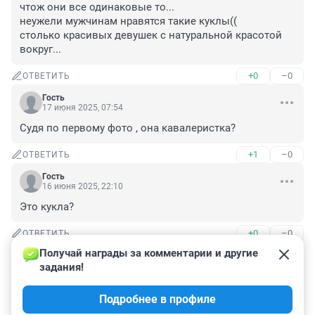
чтож они все одинаковые то...

неужели мужчинам нравятся такие куклы(( 

столько красивых девушек с натуральной красотой 
вокруг...
+0
–0
ОТВЕТИТЬ
Гость
17 июня 2025, 07:54
Судя по первому фото , она кавалеристка?
+1
–0
ОТВЕТИТЬ
Гость
16 июня 2025, 22:10
Это кукла?
+0
–0
ОТВЕТИТЬ
Получай награды за комментарии и другие 
Гость
16 июня 2025, 18:09
задания!
До чего дошел прогресс, куклы силиконовые из 
Подробнее в профиле
магазинов одушевились