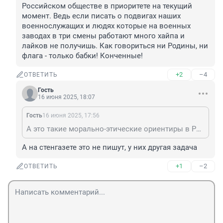
Российском обществе в приоритете на текущий 
момент. Ведь если писать о подвигах наших 
военнослужащих и людях которые на военных 
заводах в три смены работают много хайпа и 
лайков не получишь. Как говориться ни Родины, ни 
флага - только бабки! Конченные!
+2
–4
ОТВЕТИТЬ
Гость
16 июня 2025, 18:07
Гость
16 июня 2025, 17:56
А это такие морально-этические ориентиры в Российском обществе в приоритете на текущий момент. Ведь если писать о подвигах наших военнослужащих и людях которые на военных заводах в три смены работают много хайпа и лайков не получишь. Как говориться ни Родины, ни флага - только бабки! Конченные!
А на стенгазете это не пишут, у них другая задача
+1
–2
ОТВЕТИТЬ