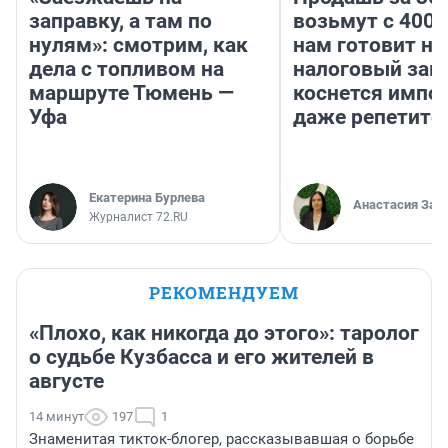
заправку, а там по
возьмут с 4000
нулям»: смотрим, как
нам готовит н
дела с топливом на
налоговый зако
маршруте Тюмень —
коснется импор
Уфа
даже репетито
Екатерина Бурлева
Анастасия Зав
Журналист 72.RU
РЕКОМЕНДУЕМ
«Плохо, как никогда до этого»: таролог
о судьбе Кузбасса и его жителей в
августе
14 минут
197
1
Знаменитая тикток-блогер, рассказывавшая о борьбе