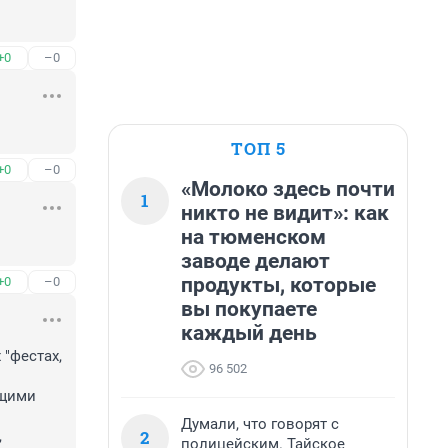
+0
–0
ТОП 5
+0
–0
«Молоко здесь почти
1
никто не видит»: как
на тюменском
заводе делают
продукты, которые
+0
–0
вы покупаете
каждый день
"фестах, 
96 502
щими 
Думали, что говорят с
2
 
полицейским. Тайское