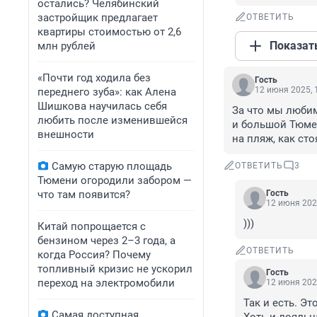
остались? Челябинский
застройщик предлагает
ОТВЕТИТЬ
квартиры стоимостью от 2,6
Показат
млн рублей
«Почти год ходила без
Гость
12 июня 2025, 
переднего зуба»: как Алена
Шишкова научилась себя
За что мы любим
любить после изменившейся
и большой Тюмен
внешности
на пляж, как сто
Самую старую площадь
ОТВЕТИТЬ
3
Тюмени огородили забором —
что там появится?
Гость
12 июня 202
)))
Китай попрощается с
бензином через 2–3 года, а
ОТВЕТИТЬ
когда Россия? Почему
топливный кризис не ускорил
Гость
переход на электромобили
12 июня 202
Так и есть. Эт
Самая доступная