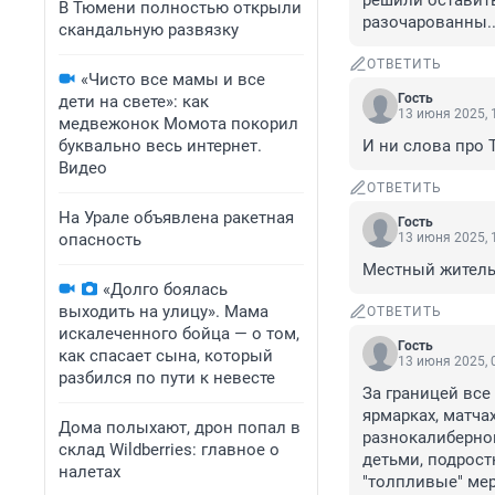
решили оставить
В Тюмени полностью открыли
разочарованны..
скандальную развязку
ОТВЕТИТЬ
«Чисто все мамы и все
Гость
дети на свете»: как
13 июня 2025, 
медвежонок Момота покорил
буквально весь интернет.
И ни слова про 
Видео
ОТВЕТИТЬ
На Урале объявлена ракетная
Гость
опасность
13 июня 2025, 
Местный жител
«Долго боялась
выходить на улицу». Мама
ОТВЕТИТЬ
искалеченного бойца — о том,
Гость
как спасает сына, который
13 июня 2025, 
разбился по пути к невесте
За границей все 
ярмарках, матча
Дома полыхают, дрон попал в
разнокалиберног
склад Wildberries: главное о
детьми, подрост
налетах
"толпливые" мер