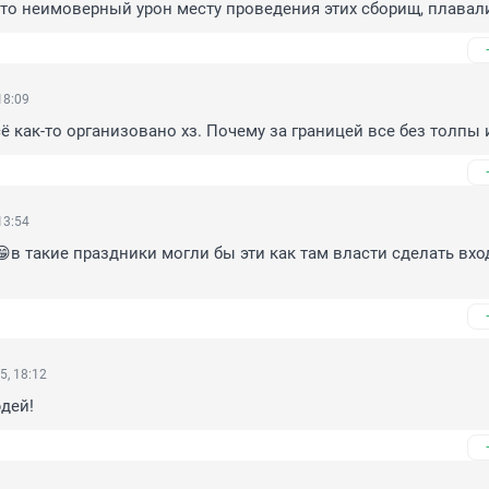
о неимоверный урон месту проведения этих сборищ, плавали
18:09
сё как-то организовано хз. Почему за границей все без толпы 
13:54
😁в такие праздники могли бы эти как там власти сделать вход
5, 18:12
дей!