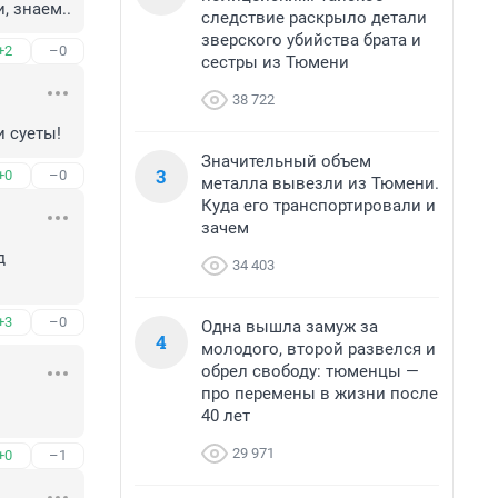
, знаем..
следствие раскрыло детали
зверского убийства брата и
+2
–0
сестры из Тюмени
38 722
и суеты!
Значительный объем
3
+0
–0
металла вывезли из Тюмени.
Куда его транспортировали и
зачем
 
34 403
+3
–0
Одна вышла замуж за
4
молодого, второй развелся и
обрел свободу: тюменцы —
про перемены в жизни после
40 лет
29 971
+0
–1