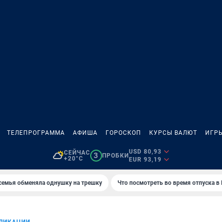
ТЕЛЕПРОГРАММА
АФИША
ГОРОСКОП
КУРСЫ ВАЛЮТ
ИГР
USD 80,93
СЕЙЧАС
3
ПРОБКИ
+20°C
EUR 93,19
семья обменяла однушку на трешку
Что посмотреть во время отпуска в