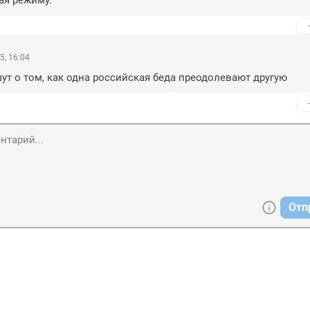
ая режиму.
5, 16:04
ут о том, как одна российская беда преодолевают другую
Отп