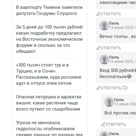
наносящими част
В аэропорту Тюмени заметили
депутата Госдумы Слуцкого
ОТВЕТИТЬ
Гость
За 5 дней до 100 тысяч рублей:
12 июня 2025, 
какую подработку предлагают
Вечно толпы , в
на Восточном экономическом
форуме и сколько за что
ОТВЕТИТЬ
обещают
Гость
12 июня 2025, 
«300 тысяч стоит тур и в
Вход 500 рублей
Турцию, и в Сочи».
бесплатным😂
Рассказываем, куда россияне
едут в отпуск этим летом
ОТВЕТИТЬ
1
Опасная петрушка и ядовитая
Гость
вишня: какие растения чаще
12 июня 202
всего путают со съедобными
Всё против лю
Угроза не миновала:
ОТВЕТИТЬ
гидропосты опубликовали
Гость
свежие данные по уровню рек