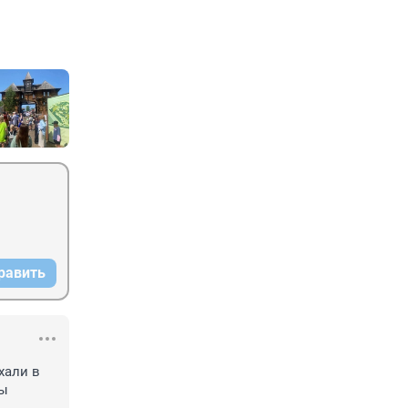
равить
али в 
ы 