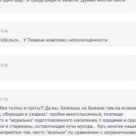
 один шар.. А предупредить забыли. Думаю многие были 
.
15:46
Тобольск... У Тюмени комплекс неполноценности
15:20
ь
01:32
без толпы и суеты?! Да вы, батенька, не бывали там на всяких 
х, сборощах и сходках": пробки многотысячные, толпищи 
о и "морально" подготовленного населения, с орущими и сру
ки и стариканы, оставлчющие кучи мусора... Крч, многие наши 
оприятия--так, чисто "ясельки" по сравнению с заграничными,