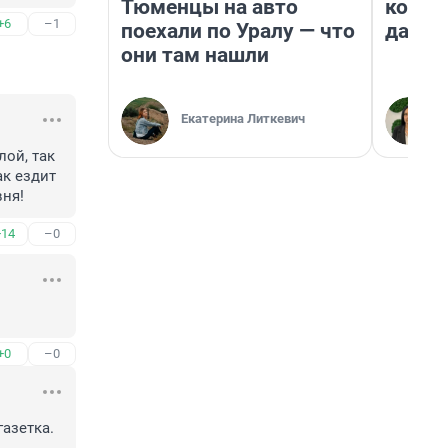
Тюменцы на авто
косне
+6
–1
поехали по Уралу — что
даже 
они там нашли
Екатерина Литкевич
ой, так 
к ездит 
вня!
+14
–0
+0
–0
азетка. 