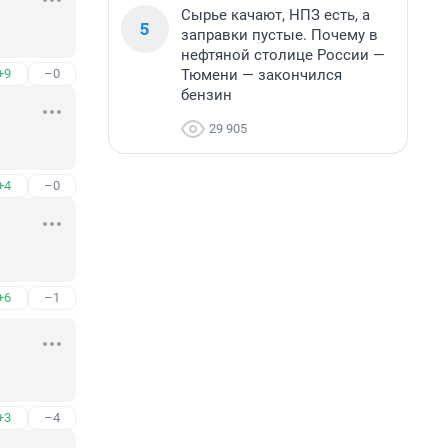
Сырье качают, НПЗ есть, а
5
заправки пустые. Почему в
нефтяной столице России —
Тюмени — закончился
+9
–0
бензин
29 905
+4
–0
+6
–1
+3
–4