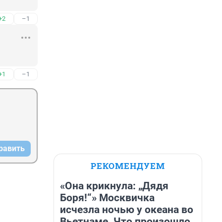
+2
–1
+1
–1
равить
РЕКОМЕНДУЕМ
«Она крикнула: „Дядя
Боря!“» Москвичка
исчезла ночью у океана во
Вьетнаме. Что произошло