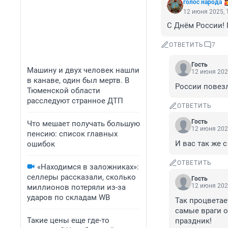
голос народа
12 июня 2025, 
С Днём России! 
ОТВЕТИТЬ
7
Гость
Машину и двух человек нашли
12 июня 202
в канаве, один был мертв. В
России повезл
Тюменской области
расследуют странное ДТП
ОТВЕТИТЬ
Гость
Что мешает получать большую
12 июня 202
пенсию: список главных
И вас так же 
ошибок
ОТВЕТИТЬ
«Находимся в заложниках»:
селлеры рассказали, сколько
Гость
12 июня 202
миллионов потеряли из-за
ударов по складам WB
Так процветае
самые враги о
Такие цены еще где-то
праздник!