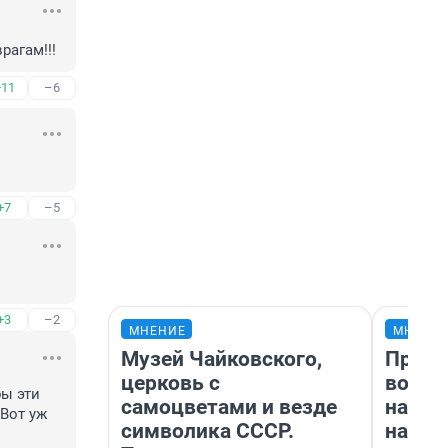
рагам!!!
+11
–6
+7
–5
+3
–2
МНЕНИЕ
МНЕНИ
Музей Чайковского,
Прода
церковь с
возьм
ы эти 
самоцветами и везде
нам г
Вот уж 
символика СССР.
налог