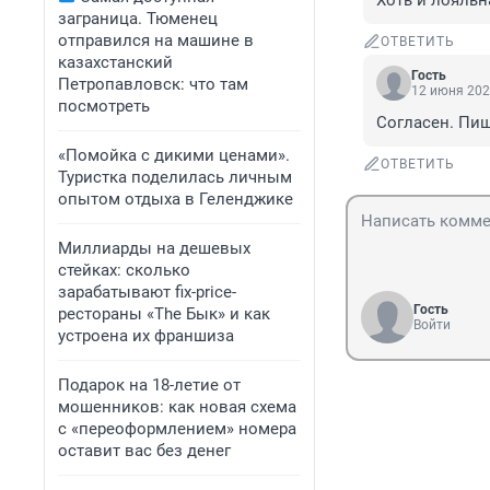
Хоть и лояльн
заграница. Тюменец
отправился на машине в
ОТВЕТИТЬ
казахстанский
Гость
Петропавловск: что там
12 июня 202
посмотреть
Согласен. Пиш
«Помойка с дикими ценами».
ОТВЕТИТЬ
Туристка поделилась личным
опытом отдыха в Геленджике
Миллиарды на дешевых
стейках: сколько
зарабатывают fix-price-
Гость
рестораны «The Бык» и как
Войти
устроена их франшиза
Подарок на 18-летие от
мошенников: как новая схема
с «переоформлением» номера
оставит вас без денег