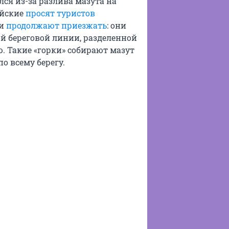
лся из-за разлива мазута на
ейские
просят туристов
 и
продолжают приезжать
: они
ой береговой линии, разделенной
. Такие «горки» собирают мазут
о всему берегу.