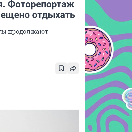
я. Фоторепортаж
прещено отдыхать
исты продолжают