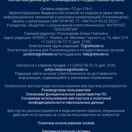
Сетевое издание «72.ру» (18+)
Зарегистрировано Федеральной службой по надзору в сфере связи,
информационных технологий и массовых коммуникаций (Роскомнадзор)
Запись о регистрации СМИ ЭЛ № ФС 77– 84674 от 06.02.2023 г.
Учредитель: Общество с ограниченной ответственностью "ИНТЕРНЕТ
ТЕХНОЛОГИИ"
Главный редактор: Познахарева Елена Павловна
Адрес редакции: 625000, г. Тюмень, ул. Максима Горького, д. 76, офис 214,
+7 (3452) 56-72-72 (доб. 3736)
Электронный адрес редакции:
72@shkulev.ru
Контактные данные для Роскомнадзора и государственных органов:
juristchel@shkulev.ru
Техподдержка:
help@shkulev.ru
Связаться с отделом продаж: +7 (3452) 56-72-72 доб. 3335,
yuliya.latypova@shkulev.ru
Редакция сайта не несет ответственности за достоверность
информации, содержащейся в рекламных объявлениях.
Особенности эксплуатации (использования) веб-портала регулируются:
Руководством пользователя
Описанием функциональных характеристик ПО
Условиями использования веб-портала и политикой
конфиденциальности персональных данных
Веб-портал распространяется в виде интернет-сервиса, специальные
действия по установке на стороне пользователя не требуются
Политика использования cookies
Рекомендательные системы