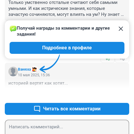
Только умственно отсталые считают себя самыми 
умными. И как истрические знания, которые 
зачастую сочиняются, могут влиять на ум? Ну знает 
некто что у третьей жены Тутанхамона ожерелье 
+1
–0
было из кварца, а сам "трем собакам щей не 
Получай награды за комментарии и другие 
разольёт", и че? Ум это способность человека решать 
задания!
Гость
логические задачи, находить какие то нестандартные 
10 мая 2025, 22:18
решения. Нет знания нужны, но законов природы. 
Подробнее в профиле
8/10
Как например Тесла, который теорию 
относительности Эйнштейна поставил под сомнение.

+0
–0
"Низвергай доминирующую парадигму". А иначе люди 
бы не только радио не изобрели, но и колеса. Один 
Вaнюхa
ворчал начиная серебро, а второй увидев что серебро 
10 мая 2025, 15:36
окисляется изобрёл фотографию..
историей вертят как хотят...
+3
–0
Читать все комментарии