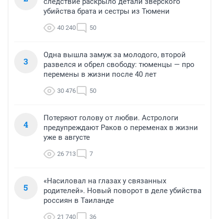
следствие раскрыло детали зверского
убийства брата и сестры из Тюмени
40 240
50
Одна вышла замуж за молодого, второй
3
развелся и обрел свободу: тюменцы — про
перемены в жизни после 40 лет
30 476
50
Потеряют голову от любви. Астрологи
4
предупреждают Раков о переменах в жизни
уже в августе
26 713
7
«Насиловал на глазах у связанных
5
родителей». Новый поворот в деле убийства
россиян в Таиланде
21 740
36