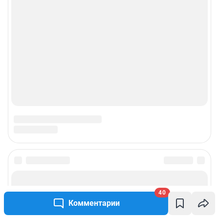
О компании
Наши награды
Наши вакансии
Техподдержка
Предвыборная агитация
Статистика канала в MAX
Все города сети
40
Комментарии
Мобильное приложение