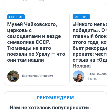
МНЕНИЕ
МНЕНИЕ
Музей Чайковского,
«Никого нельз
церковь с
победить». О ч
самоцветами и везде
главный блокб
символика СССР.
этого года, ко
Тюменцы на авто
бьет рекорды 
поехали по Уралу — что
прокате: честн
они там нашли
отзыв на «Оди
Нолана
Стас Соколов
Екатерина Литкевич
Эксперт
РЕКОМЕНДУЕМ
«Нам не хотелось популярности».