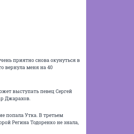
очень приятно снова окунуться в
то вернула меня на 40
ожет выступать певец Сергей
ар Джарахов.
е попала Утка. В третьем
торой Регина Тодоренко не знала,