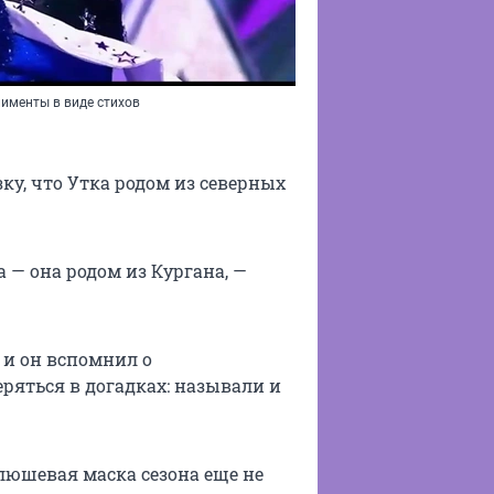
именты в виде стихов
ку, что Утка родом из северных
 — она родом из Кургана, —
 и он вспомнил о
ряться в догадках: называли и
люшевая маска сезона еще не