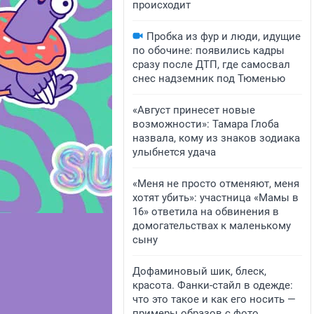
происходит
Пробка из фур и люди, идущие
по обочине: появились кадры
сразу после ДТП, где самосвал
снес надземник под Тюменью
«Август принесет новые
возможности»: Тамара Глоба
назвала, кому из знаков зодиака
улыбнется удача
«Меня не просто отменяют, меня
хотят убить»: участница «Мамы в
16» ответила на обвинения в
домогательствах к маленькому
сыну
Дофаминовый шик, блеск,
красота. Фанки-стайл в одежде:
что это такое и как его носить —
примеры образов с фото