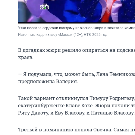
Утка послала сердечки каждому из членов жюри и зачитала компл
Источник: 
кадр из шоу «Маска» (12+), НТВ, 2025 год
В догадках жюри решило опираться на подсказ
краев.
— Я подумала, что, может быть, Лена Темникова
предположила Валерия.
Такой вариант откликнулся Тимуру Родригезу,
екатеринбурженке Клаве Коке. Жюри начали те
Риту Дакоту, и Еву Власову, и Наталью Власову.
Третьей в номинацию попала Овечка. Самая п