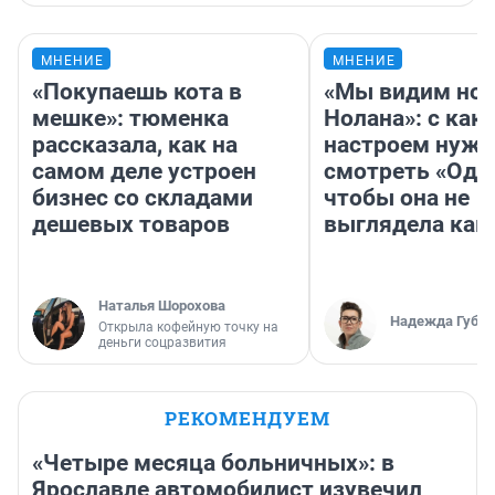
МНЕНИЕ
МНЕНИЕ
«Покупаешь кота в
«Мы видим нов
мешке»: тюменка
Нолана»: с как
рассказала, как на
настроем нужн
самом деле устроен
смотреть «Оди
бизнес со складами
чтобы она не
дешевых товаров
выглядела как
Наталья Шорохова
Надежда Губар
Открыла кофейную точку на
деньги соцразвития
РЕКОМЕНДУЕМ
«Четыре месяца больничных»: в
Ярославле автомобилист изувечил