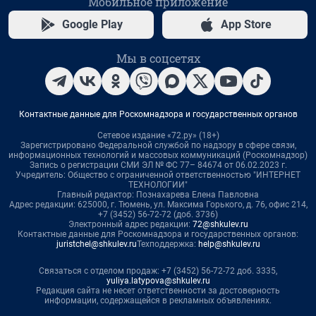
Мобильное приложение
Google Play
App Store
Мы в соцсетях
Контактные данные для Роскомнадзора и государственных органов
Сетевое издание «72.ру» (18+)
Зарегистрировано Федеральной службой по надзору в сфере связи,
информационных технологий и массовых коммуникаций (Роскомнадзор)
Запись о регистрации СМИ ЭЛ № ФС 77– 84674 от 06.02.2023 г.
Учредитель: Общество с ограниченной ответственностью "ИНТЕРНЕТ
ТЕХНОЛОГИИ"
Главный редактор: Познахарева Елена Павловна
Адрес редакции: 625000, г. Тюмень, ул. Максима Горького, д. 76, офис 214,
+7 (3452) 56-72-72 (доб. 3736)
Электронный адрес редакции:
72@shkulev.ru
Контактные данные для Роскомнадзора и государственных органов:
juristchel@shkulev.ru
Техподдержка:
help@shkulev.ru
Связаться с отделом продаж: +7 (3452) 56-72-72 доб. 3335,
yuliya.latypova@shkulev.ru
Редакция сайта не несет ответственности за достоверность
информации, содержащейся в рекламных объявлениях.