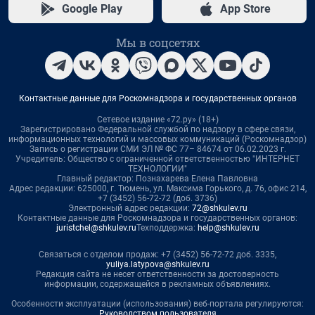
Google Play
App Store
Мы в соцсетях
Контактные данные для Роскомнадзора и государственных органов
Сетевое издание «72.ру» (18+)
Зарегистрировано Федеральной службой по надзору в сфере связи,
информационных технологий и массовых коммуникаций (Роскомнадзор)
Запись о регистрации СМИ ЭЛ № ФС 77– 84674 от 06.02.2023 г.
Учредитель: Общество с ограниченной ответственностью "ИНТЕРНЕТ
ТЕХНОЛОГИИ"
Главный редактор: Познахарева Елена Павловна
Адрес редакции: 625000, г. Тюмень, ул. Максима Горького, д. 76, офис 214,
+7 (3452) 56-72-72 (доб. 3736)
Электронный адрес редакции:
72@shkulev.ru
Контактные данные для Роскомнадзора и государственных органов:
juristchel@shkulev.ru
Техподдержка:
help@shkulev.ru
Связаться с отделом продаж: +7 (3452) 56-72-72 доб. 3335,
yuliya.latypova@shkulev.ru
Редакция сайта не несет ответственности за достоверность
информации, содержащейся в рекламных объявлениях.
Особенности эксплуатации (использования) веб-портала регулируются:
Руководством пользователя