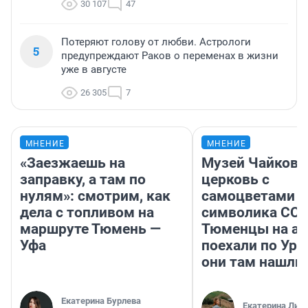
30 107
47
Потеряют голову от любви. Астрологи
5
предупреждают Раков о переменах в жизни
уже в августе
26 305
7
МНЕНИЕ
МНЕНИЕ
«Заезжаешь на
Музей Чайковс
заправку, а там по
церковь с
нулям»: смотрим, как
самоцветами и
дела с топливом на
символика ССС
маршруте Тюмень —
Тюменцы на ав
Уфа
поехали по Ура
они там нашли
Екатерина Бурлева
Екатерина Лит