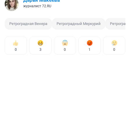
Дарья Макеева
журналист 72.RU
Ретроградная Венера
Ретроградный Меркурий
Ретроград
0
3
0
1
0