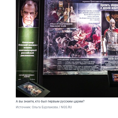
А вы знаете, кто был первым русским царем?
Источник: 
Ольга Бурлакова / NGS.RU