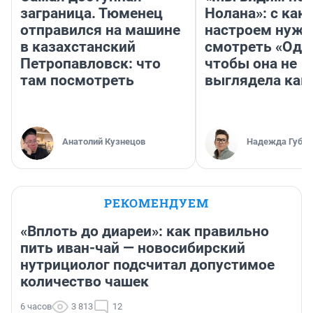
заграница. Тюменец
Нолана»: с как
отправился на машине
настроем нужн
в казахстанский
смотреть «Оди
Петропавловск: что
чтобы она не
там посмотреть
выглядела как
Анатолий Кузнецов
Надежда Губар
РЕКОМЕНДУЕМ
«Вплоть до диареи»: как правильно
пить иван-чай — новосибирский
нутрициолог подсчитал допустимое
количество чашек
6 часов
3 813
12