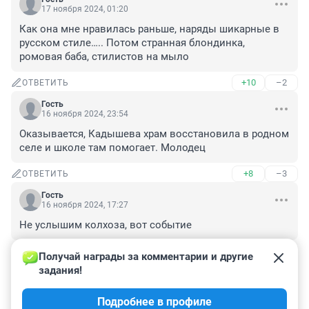
17 ноября 2024, 01:20
Как она мне нравилась раньше, наряды шикарные в 
русском стиле….. Потом странная блондинка, 
ромовая баба, стилистов на мыло
+10
–2
ОТВЕТИТЬ
Гость
16 ноября 2024, 23:54
Оказывается, Кадышева храм восстановила в родном 
селе и школе там помогает. Молодец
+8
–3
ОТВЕТИТЬ
Гость
16 ноября 2024, 17:27
Не услышим колхоза, вот событие
+8
–4
ОТВЕТИТЬ
Получай награды за комментарии и другие 
задания!
Гость
16 ноября 2024, 17:26
Подробнее в профиле
Это катастрофа.