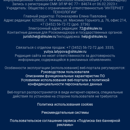
информационных технологий и массовых коммуникаций (Роскомнадзор)
Запись о регистрации СМИ ЭЛ № ФС 77– 84674 от 06.02.2023 г.
Учредитель: Общество с ограниченной ответственностью "ИНТЕРНЕТ
ТЕХНОЛОГИИ"
Главный редактор: Познахарева Елена Павловна
Адрес редакции: 625000, г. Тюмень, ул. Максима Горького, д. 76, офис 214,
+7 (3452) 56-72-72 (доб. 3736)
Электронный адрес редакции:
72@shkulev.ru
Контактные данные для Роскомнадзора и государственных органов:
juristchel@shkulev.ru
Техподдержка:
help@shkulev.ru
Связаться с отделом продаж: +7 (3452) 56-72-72 доб. 3335,
yuliya.latypova@shkulev.ru
Редакция сайта не несет ответственности за достоверность
информации, содержащейся в рекламных объявлениях.
Особенности эксплуатации (использования) веб-портала регулируются:
Руководством пользователя
Описанием функциональных характеристик ПО
Условиями использования веб-портала и политикой
конфиденциальности персональных данных
Веб-портал распространяется в виде интернет-сервиса, специальные
действия по установке на стороне пользователя не требуются
Политика использования cookies
Рекомендательные системы
Пользовательское соглашение сервиса «Подписка без баннерной
рекламы»