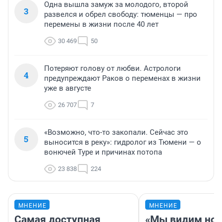
Одна вышла замуж за молодого, второй
3
развелся и обрел свободу: тюменцы — про
перемены в жизни после 40 лет
30 469
50
Потеряют голову от любви. Астрологи
4
предупреждают Раков о переменах в жизни
уже в августе
26 707
7
«Возможно, что-то закопали. Сейчас это
5
выносится в реку»: гидролог из Тюмени — о
вонючей Туре и причинах потопа
23 838
224
МНЕНИЕ
МНЕНИЕ
Самая доступная
«Мы видим нов