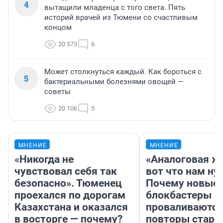
4
вытащили младенца с того света. Пять
историй врачей из Тюмени со счастливым
концом
20 573
6
Может столкнуться каждый. Как бороться с
5
бактериальными болезнями овощей —
советы
20 106
5
МНЕНИЕ
МНЕНИЕ
«Никогда не
«Аналоговая ж
чувствовал себя так
вот что нам ну
безопасно». Тюменец
Почему новые
проехался по дорогам
блокбастеры
Казахстана и оказался
проваливаются,
в восторге — почему?
повторы стары