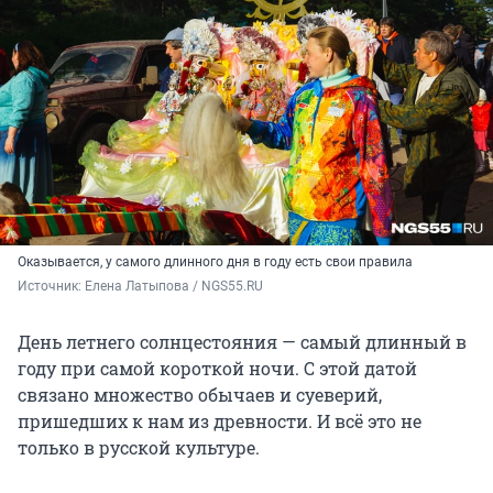
Оказывается, у самого длинного дня в году есть свои правила
Источник: 
Елена Латыпова / NGS55.RU
День летнего солнцестояния — самый длинный в
году при самой короткой ночи. С этой датой
связано множество обычаев и суеверий,
пришедших к нам из древности. И всё это не
только в русской культуре.