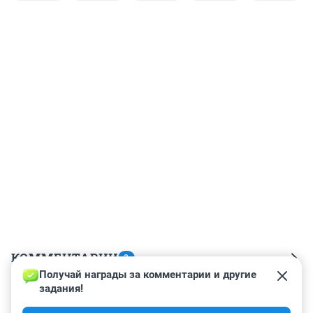
КОММЕНТАРИИ
3
Получай награды за комментарии и другие 
задания!
Гость
3 июня 2024, 08:36