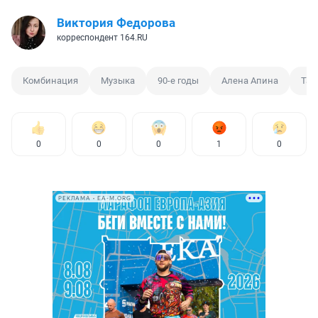
Виктория Федорова
корреспондент 164.RU
Комбинация
Музыка
90-е годы
Алена Апина
Тат
0
0
0
1
0
РЕКЛАМА • EA-M.ORG