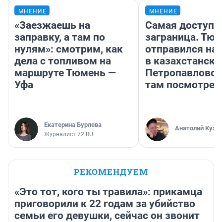
МНЕНИЕ
МНЕНИЕ
«Заезжаешь на
Самая доступн
заправку, а там по
заграница. Тю
нулям»: смотрим, как
отправился на
дела с топливом на
в казахстански
маршруте Тюмень —
Петропавловск
Уфа
там посмотрет
Екатерина Бурлева
Анатолий Кузн
Журналист 72.RU
РЕКОМЕНДУЕМ
«Это тот, кого ты травила»: прикамца
приговорили к 22 годам за убийство
семьи его девушки, сейчас он звонит