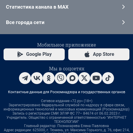
Статистика канала в MAX
Все города сети
Мобильное приложение
Google Play
App Store
Мы в соцсетях
Контактные данные для Роскомнадзора и государственных органов
Сетевое издание «72.ру» (18+)
Зарегистрировано Федеральной службой по надзору в сфере связи,
информационных технологий и массовых коммуникаций (Роскомнадзор)
Запись о регистрации СМИ ЭЛ № ФС 77– 84674 от 06.02.2023 г.
Учредитель: Общество с ограниченной ответственностью "ИНТЕРНЕТ
ТЕХНОЛОГИИ"
Главный редактор: Познахарева Елена Павловна
Адрес редакции: 625000, г. Тюмень, ул. Максима Горького, д. 76, офис 214,