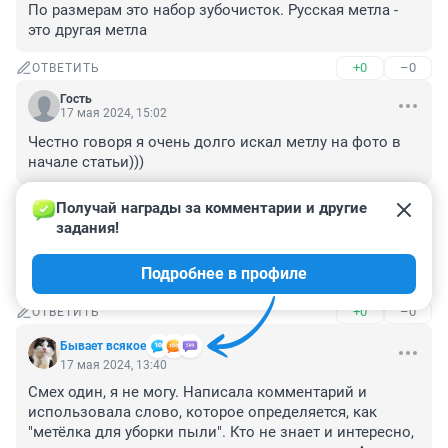
По размерам это набор зубочисток. Русская метла - 
это другая метла
+0
–0
ОТВЕТИТЬ
Гость
17 мая 2024, 15:02
Честно говоря я очень долго искал метлу на фото в 
начале статьи)))
+0
–0
ОТВЕТИТЬ
Получай награды за комментарии и другие 
задания!
Гость
17 мая 2024, 14:08
Подробнее в профиле
Легко,на оранжевом.
+0
–0
ОТВЕТИТЬ
Бывает всякое
17 мая 2024, 13:40
Смех один, я не могу. Написала комментарий и 
использовала слово, которое определяется, как 
"метёлка для уборки пыли". Кто не знает и интересно, 