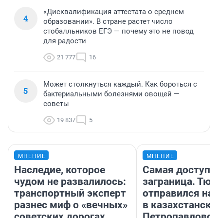
«Дисквалификация аттестата о среднем
4
образовании». В стране растет число
стобалльников ЕГЭ — почему это не повод
для радости
21 777
16
Может столкнуться каждый. Как бороться с
5
бактериальными болезнями овощей —
советы
19 837
5
МНЕНИЕ
МНЕНИЕ
Наследие, которое
Самая доступн
чудом не развалилось:
заграница. Тю
транспортный эксперт
отправился на
разнес миф о «вечных»
в казахстански
советских дорогах
Петропавловск